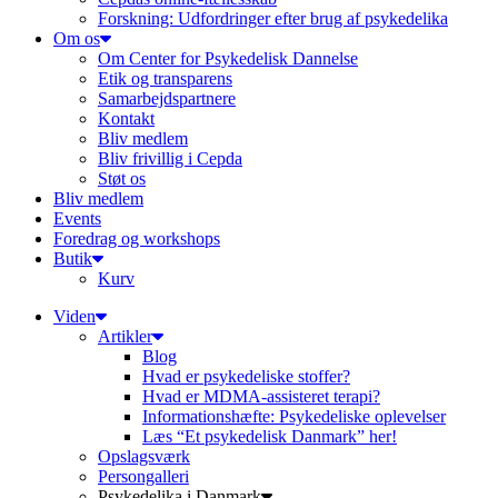
Forskning: Udfordringer efter brug af psykedelika
Om os
Om Center for Psykedelisk Dannelse
Etik og transparens
Samarbejdspartnere
Kontakt
Bliv medlem
Bliv frivillig i Cepda
Støt os
Bliv medlem
Events
Foredrag og workshops
Butik
Kurv
Viden
Artikler
Blog
Hvad er psykedeliske stoffer?
Hvad er MDMA-assisteret terapi?
Informationshæfte: Psykedeliske oplevelser
Læs “Et psykedelisk Danmark” her!
Opslagsværk
Persongalleri
Psykedelika i Danmark