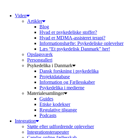
Videre
til
Viden
indhold
Artikler
Blog
Hvad er psykedeliske stoffer?
Hvad er MDMA-assisteret terapi?
Informationshæfte: Psykedeliske oplevelser
Læs “Et psykedelisk Danmark” her!
Opslagsværk
Persongalleri
Psykedelika i Danmark
Dansk forskning i psykedelika
Projektdatabase
Information og Fællesskaber
Psykedelika i medierne
Materialesamlinger
Guides
Etiske kodekser
Regulative tilgange
Podcasts
Integration
Støtte efter udfordrende oplevelser
Integrationsterapeuter
Cepdas online-fællesskab