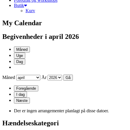
Foredrag og workshops
Butik
Kurv
My Calendar
Begivenheder i april 2026
Måned
Uge
Dag
Måned
År
Foregående
I dag
Næste
Der er ingen arrangementer planlagt på disse datoer.
Hændelseskategori