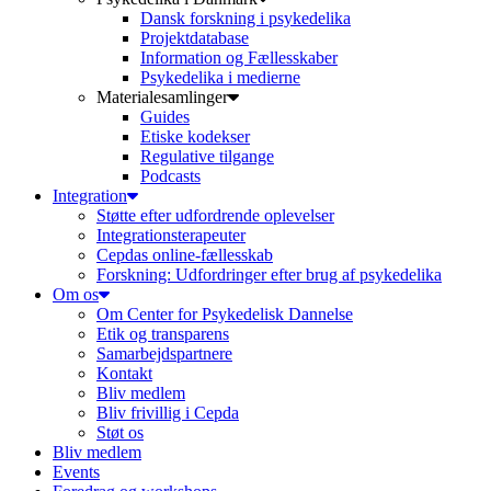
Dansk forskning i psykedelika
Projektdatabase
Information og Fællesskaber
Psykedelika i medierne
Materialesamlinger
Guides
Etiske kodekser
Regulative tilgange
Podcasts
Integration
Støtte efter udfordrende oplevelser
Integrationsterapeuter
Cepdas online-fællesskab
Forskning: Udfordringer efter brug af psykedelika
Om os
Om Center for Psykedelisk Dannelse
Etik og transparens
Samarbejdspartnere
Kontakt
Bliv medlem
Bliv frivillig i Cepda
Støt os
Bliv medlem
Events