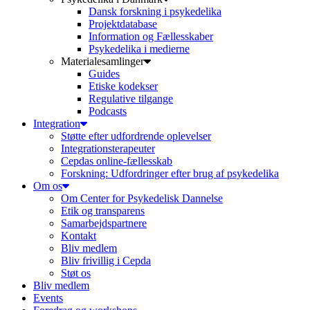
Dansk forskning i psykedelika
Projektdatabase
Information og Fællesskaber
Psykedelika i medierne
Materialesamlinger
Guides
Etiske kodekser
Regulative tilgange
Podcasts
Integration
Støtte efter udfordrende oplevelser
Integrationsterapeuter
Cepdas online-fællesskab
Forskning: Udfordringer efter brug af psykedelika
Om os
Om Center for Psykedelisk Dannelse
Etik og transparens
Samarbejdspartnere
Kontakt
Bliv medlem
Bliv frivillig i Cepda
Støt os
Bliv medlem
Events