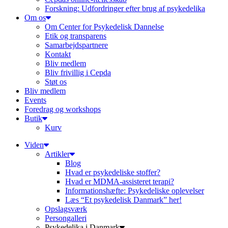
Forskning: Udfordringer efter brug af psykedelika
Om os
Om Center for Psykedelisk Dannelse
Etik og transparens
Samarbejdspartnere
Kontakt
Bliv medlem
Bliv frivillig i Cepda
Støt os
Bliv medlem
Events
Foredrag og workshops
Butik
Kurv
Viden
Artikler
Blog
Hvad er psykedeliske stoffer?
Hvad er MDMA-assisteret terapi?
Informationshæfte: Psykedeliske oplevelser
Læs “Et psykedelisk Danmark” her!
Opslagsværk
Persongalleri
Psykedelika i Danmark