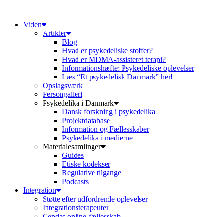
Videre
til
Viden
indhold
Artikler
Blog
Hvad er psykedeliske stoffer?
Hvad er MDMA-assisteret terapi?
Informationshæfte: Psykedeliske oplevelser
Læs “Et psykedelisk Danmark” her!
Opslagsværk
Persongalleri
Psykedelika i Danmark
Dansk forskning i psykedelika
Projektdatabase
Information og Fællesskaber
Psykedelika i medierne
Materialesamlinger
Guides
Etiske kodekser
Regulative tilgange
Podcasts
Integration
Støtte efter udfordrende oplevelser
Integrationsterapeuter
Cepdas online-fællesskab