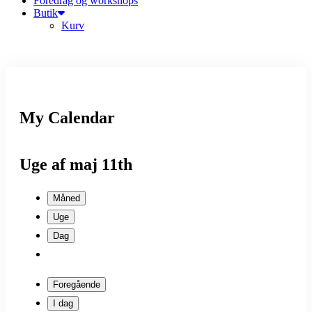
Foredrag og workshops
Butik
Kurv
My Calendar
Uge af maj 11th
Måned
Uge
Dag
Foregående
I dag