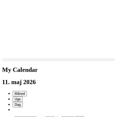
Videre
til
indhold
My Calendar
11. maj 2026
Måned
Uge
Dag