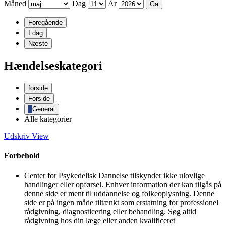
Måned
Dag
År
Foregående
I dag
Næste
Hændelseskategori
forside
Forside
General
Alle kategorier
Udskriv
View
Forbehold
Center for Psykedelisk Dannelse tilskynder ikke ulovlige
handlinger eller opførsel. Enhver information der kan tilgås på
denne side er ment til uddannelse og folkeoplysning. Denne
side er på ingen måde tiltænkt som erstatning for professionel
rådgivning, diagnosticering eller behandling. Søg altid
rådgivning hos din læge eller anden kvalificeret