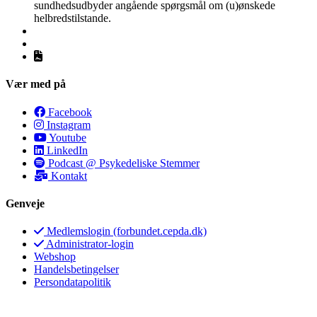
sundhedsudbyder angående spørgsmål om (u)ønskede
helbredstilstande.
Vær med på
Facebook
Instagram
Youtube
LinkedIn
Podcast @ Psykedeliske Stemmer
Kontakt
Genveje
Medlemslogin (forbundet.cepda.dk)
Administrator-login
Webshop
Handelsbetingelser
Persondatapolitik