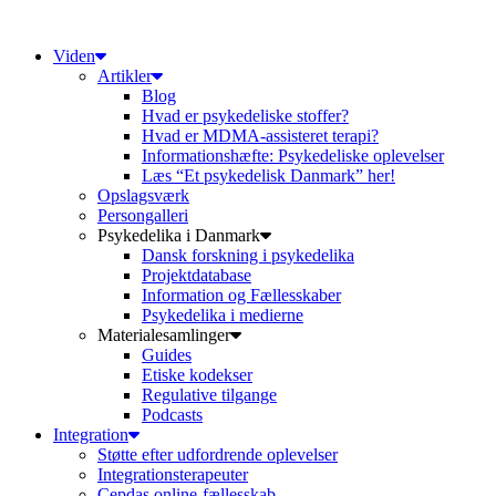
Videre
til
Viden
indhold
Artikler
Blog
Hvad er psykedeliske stoffer?
Hvad er MDMA-assisteret terapi?
Informationshæfte: Psykedeliske oplevelser
Læs “Et psykedelisk Danmark” her!
Opslagsværk
Persongalleri
Psykedelika i Danmark
Dansk forskning i psykedelika
Projektdatabase
Information og Fællesskaber
Psykedelika i medierne
Materialesamlinger
Guides
Etiske kodekser
Regulative tilgange
Podcasts
Integration
Støtte efter udfordrende oplevelser
Integrationsterapeuter
Cepdas online-fællesskab