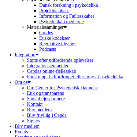
Dansk forskning i psykedelika
Projektdatabase
Information og Fællesskaber
Psykedelika i medierne
Materialesamlinger
Guides
Etiske kodekser
Regulative tilgange
Podcasts
Integration
Støtte efter udfordrende oplevelser
Integrationsterapeuter
Cepdas online-fællesskab
Forskning: Udfordringer efter brug af psykedelika
Om os
Om Center for Psykedelisk Dannelse
Etik og transparens
Samarbejdspartnere
Kontakt
Bliv medlem
Bliv frivillig i Cepda
Støt os
Bliv medlem
Events