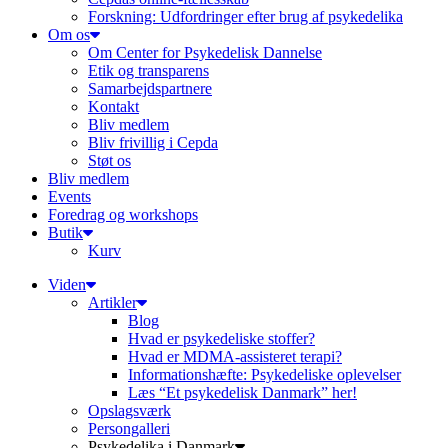
Forskning: Udfordringer efter brug af psykedelika
Om os
Om Center for Psykedelisk Dannelse
Etik og transparens
Samarbejdspartnere
Kontakt
Bliv medlem
Bliv frivillig i Cepda
Støt os
Bliv medlem
Events
Foredrag og workshops
Butik
Kurv
Viden
Artikler
Blog
Hvad er psykedeliske stoffer?
Hvad er MDMA-assisteret terapi?
Informationshæfte: Psykedeliske oplevelser
Læs “Et psykedelisk Danmark” her!
Opslagsværk
Persongalleri
Psykedelika i Danmark