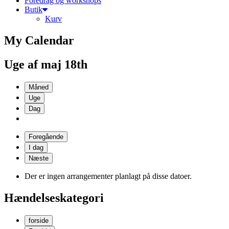
Foredrag og workshops
Butik
Kurv
My Calendar
Uge af maj 18th
Måned
Uge
Dag
Foregående
I dag
Næste
Der er ingen arrangementer planlagt på disse datoer.
Hændelseskategori
forside