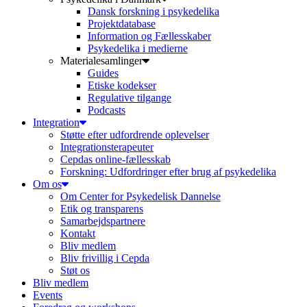
Dansk forskning i psykedelika
Projektdatabase
Information og Fællesskaber
Psykedelika i medierne
Materialesamlinger
Guides
Etiske kodekser
Regulative tilgange
Podcasts
Integration
Støtte efter udfordrende oplevelser
Integrationsterapeuter
Cepdas online-fællesskab
Forskning: Udfordringer efter brug af psykedelika
Om os
Om Center for Psykedelisk Dannelse
Etik og transparens
Samarbejdspartnere
Kontakt
Bliv medlem
Bliv frivillig i Cepda
Støt os
Bliv medlem
Events