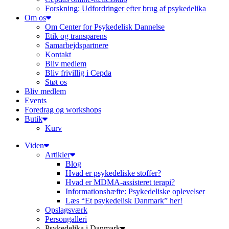
Forskning: Udfordringer efter brug af psykedelika
Om os
Om Center for Psykedelisk Dannelse
Etik og transparens
Samarbejdspartnere
Kontakt
Bliv medlem
Bliv frivillig i Cepda
Støt os
Bliv medlem
Events
Foredrag og workshops
Butik
Kurv
Viden
Artikler
Blog
Hvad er psykedeliske stoffer?
Hvad er MDMA-assisteret terapi?
Informationshæfte: Psykedeliske oplevelser
Læs “Et psykedelisk Danmark” her!
Opslagsværk
Persongalleri
Psykedelika i Danmark