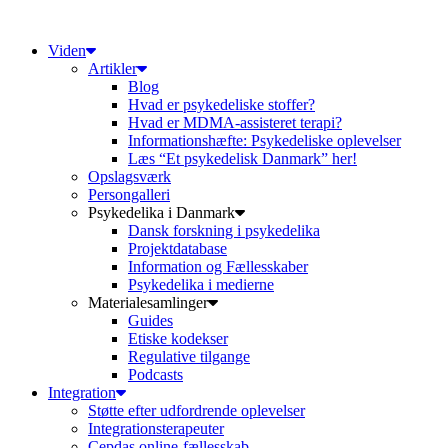
Videre
til
Viden
indhold
Artikler
Blog
Hvad er psykedeliske stoffer?
Hvad er MDMA-assisteret terapi?
Informationshæfte: Psykedeliske oplevelser
Læs “Et psykedelisk Danmark” her!
Opslagsværk
Persongalleri
Psykedelika i Danmark
Dansk forskning i psykedelika
Projektdatabase
Information og Fællesskaber
Psykedelika i medierne
Materialesamlinger
Guides
Etiske kodekser
Regulative tilgange
Podcasts
Integration
Støtte efter udfordrende oplevelser
Integrationsterapeuter
Cepdas online-fællesskab