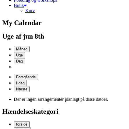
Foredrag og workshops
Butik
Kurv
My Calendar
Uge af jun 8th
Måned
Uge
Dag
Foregående
I dag
Næste
Der er ingen arrangementer planlagt på disse datoer.
Hændelseskategori
forside