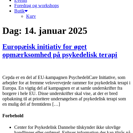
Events
Foredrag og workshops
Butik
Kurv
Dag:
14. januar 2025
Europæisk initiativ for øget
opmærksomhed på psykedelisk terapi
Cepda er en del af EU-kampagnen PsychedeliCare Initiative, som
arbejder for at fremme velovervejede rammer for psykedelisk terapi i
Europa. En vigtig del af kampagnen er at samle underskrifter fra
borgere i hele EU. Disse underskrifter skal vise, at der er bred
opbakning til at prioritere undersøgelsen af psykedelisk terapi som
en mulig del af fremtidens […]
Forbehold
Center for Psykedelisk Dannelse tilskynder ikke ulovlige
handlinger eller opførsel. Enhver information der kan tilgås på