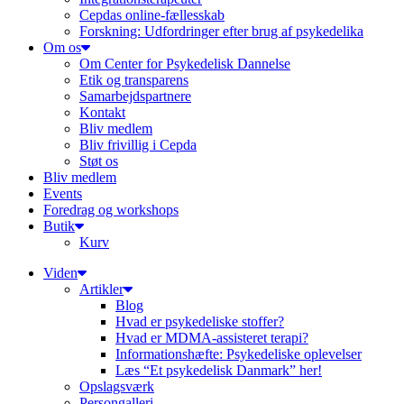
Cepdas online-fællesskab
Forskning: Udfordringer efter brug af psykedelika
Om os
Om Center for Psykedelisk Dannelse
Etik og transparens
Samarbejdspartnere
Kontakt
Bliv medlem
Bliv frivillig i Cepda
Støt os
Bliv medlem
Events
Foredrag og workshops
Butik
Kurv
Viden
Artikler
Blog
Hvad er psykedeliske stoffer?
Hvad er MDMA-assisteret terapi?
Informationshæfte: Psykedeliske oplevelser
Læs “Et psykedelisk Danmark” her!
Opslagsværk
Persongalleri