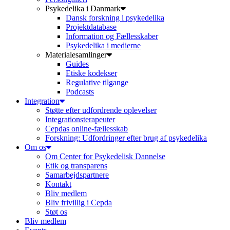
Psykedelika i Danmark
Dansk forskning i psykedelika
Projektdatabase
Information og Fællesskaber
Psykedelika i medierne
Materialesamlinger
Guides
Etiske kodekser
Regulative tilgange
Podcasts
Integration
Støtte efter udfordrende oplevelser
Integrationsterapeuter
Cepdas online-fællesskab
Forskning: Udfordringer efter brug af psykedelika
Om os
Om Center for Psykedelisk Dannelse
Etik og transparens
Samarbejdspartnere
Kontakt
Bliv medlem
Bliv frivillig i Cepda
Støt os
Bliv medlem