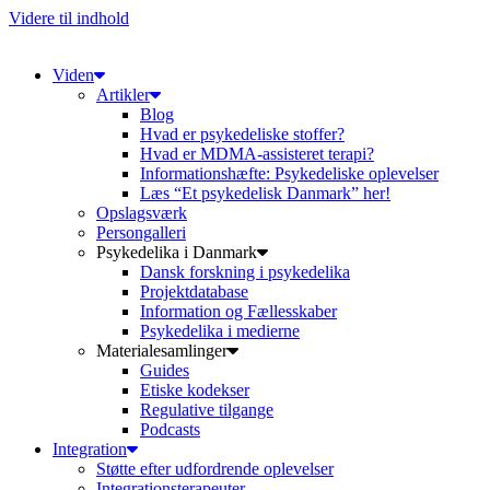
Videre til indhold
Viden
Artikler
Blog
Hvad er psykedeliske stoffer?
Hvad er MDMA-assisteret terapi?
Informationshæfte: Psykedeliske oplevelser
Læs “Et psykedelisk Danmark” her!
Opslagsværk
Persongalleri
Psykedelika i Danmark
Dansk forskning i psykedelika
Projektdatabase
Information og Fællesskaber
Psykedelika i medierne
Materialesamlinger
Guides
Etiske kodekser
Regulative tilgange
Podcasts
Integration
Støtte efter udfordrende oplevelser
Integrationsterapeuter