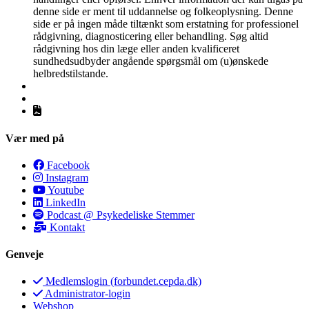
denne side er ment til uddannelse og folkeoplysning. Denne
side er på ingen måde tiltænkt som erstatning for professionel
rådgivning, diagnosticering eller behandling. Søg altid
rådgivning hos din læge eller anden kvalificeret
sundhedsudbyder angående spørgsmål om (u)ønskede
helbredstilstande.
Vær med på
Facebook
Instagram
Youtube
LinkedIn
Podcast @ Psykedeliske Stemmer
Kontakt
Genveje
Medlemslogin (forbundet.cepda.dk)
Administrator-login
Webshop