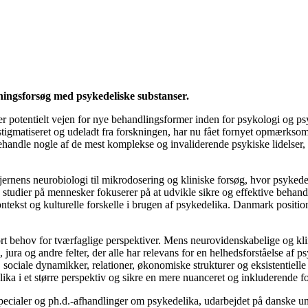
ningsforsøg med psykedeliske substanser.
r potentielt vejen for nye behandlingsformer inden for psykologi og psyk
t stigmatiseret og udeladt fra forskningen, har nu fået fornyet opmærkso
 at behandle nogle af de mest komplekse og invaliderende psykiske lidel
ernens neurobiologi til mikrodosering og kliniske forsøg, hvor psyked
 studier på mennesker fokuserer på at udvikle sikre og effektive behand
tekst og kulturelle forskelle i brugen af psykedelika. Danmark position
tort behov for tværfaglige perspektiver. Mens neurovidenskabelige og kli
 jura og andre felter, der alle har relevans for en helhedsforståelse af p
sociale dynamikker, relationer, økonomiske strukturer og eksistentielle 
elika i et større perspektiv og sikre en mere nuanceret og inkluderende f
specialer og ph.d.-afhandlinger om psykedelika, udarbejdet på danske un