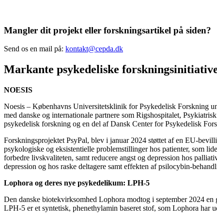
Mangler dit projekt eller forskningsartikel på siden?
Send os en mail på:
kontakt@cepda.dk
Markante psykedeliske forskningsinitiativ
NOESIS
Noesis – Københavns Universitetsklinik for Psykedelisk Forskning und
med danske og internationale partnere som Rigshospitalet, Psykiatris
psykedelisk forskning og en del af Dansk Center for Psykedelisk For
Forskningsprojektet PsyPal, blev i januar 2024 støttet af en EU-bevil
psykologiske og eksistentielle problemstillinger hos patienter, som l
forbedre livskvaliteten, samt reducere angst og depression hos pallia
depression og hos raske deltagere samt effekten af psilocybin-beha
Lophora og deres nye psykedelikum: LPH-5
Den danske biotekvirksomhed Lophora modtog i september 2024 en god
LPH-5 er et syntetisk, phenethylamin baseret stof, som Lophora har udv