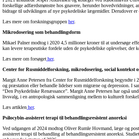
forskellige adfærdsmønstre hos gnavere, herunder hovedvridninger, a
bidrage til udviklingen af nye psykedeliske lægemidler. Derudover 
Læs mere om forskningsgruppen
her
.
Mikrodosering som behandlingsform
Mikael Palner modtog i 2020 4,5 millioner kroner til at undersøge ef
kan levere terapeutiske fordele uden de psykedeliske oplevelser, der k
Læs mere om forsøget
her
.
Center for Rusmiddelforskning, mikrodosering, social kontekst 
Margit Anne Petersen fra Center for Rusmiddelforskning begyndte i 20
og præstation eller behandle lidelser som migræne og depression. I sa
“Den Psykedeliske Renæssance”. Margit Anne Petersen har også under
livsvalg, i en antropologisk sammenligning mellem to kulturelt forske
Læs artiklen
her
.
Psilocybin-assisteret terapi til behandlingsresistent anoreksi
Ved udgangen af 2024 modtog Oliver Rumle Hovmand, læge og postdoc v
assisteret terapi til behandling af behandlingsresistent anoreksi. Stud