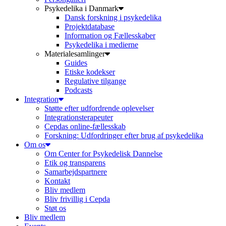
Psykedelika i Danmark
Dansk forskning i psykedelika
Projektdatabase
Information og Fællesskaber
Psykedelika i medierne
Materialesamlinger
Guides
Etiske kodekser
Regulative tilgange
Podcasts
Integration
Støtte efter udfordrende oplevelser
Integrationsterapeuter
Cepdas online-fællesskab
Forskning: Udfordringer efter brug af psykedelika
Om os
Om Center for Psykedelisk Dannelse
Etik og transparens
Samarbejdspartnere
Kontakt
Bliv medlem
Bliv frivillig i Cepda
Støt os
Bliv medlem