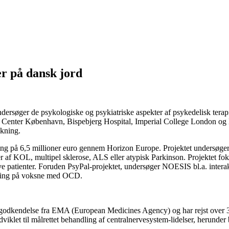
er på dansk jord
ersøger de psykologiske og psykiatriske aspekter af psykedelisk terap
k Center København, Bispebjerg Hospital, Imperial College London og Ka
skning.
ling på 6,5 millioner euro gennem Horizon Europe. Projektet undersøger
ider af KOL, multipel sklerose, ALS eller atypisk Parkinson. Projektet 
tive patienter. Foruden PsyPal-projektet, undersøger NOESIS bl.a. inte
ndling på voksne med OCD.
kendelse fra EMA (European Medicines Agency) og har rejst over 3 mill
iklet til målrettet behandling af centralnervesystem-lidelser, herunder 