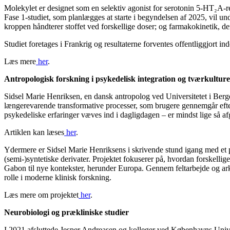
Molekylet er designet som en selektiv agonist for serotonin 5-HT₂A-r
Fase 1-studiet, som planlægges at starte i begyndelsen af 2025, vil un
kroppen håndterer stoffet ved forskellige doser; og farmakokinetik, der
Studiet foretages i Frankrig og resultaterne forventes offentliggjort in
Læs mere
her
.
Antropologisk forskning i psykedelisk integration og tværkulture
Sidsel Marie Henriksen, en dansk antropolog ved Universitetet i Berge
længerevarende transformative processer, som brugere gennemgår efter
psykedeliske erfaringer væves ind i dagligdagen – er mindst lige så 
Artiklen kan læses
her
.
Ydermere er Sidsel Marie Henriksens i skrivende stund igang med et p
(semi-)syntetiske derivater. Projektet fokuserer på, hvordan forskellige
Gabon til nye kontekster, herunder Europa. Gennem feltarbejde og ark
rolle i moderne klinisk forskning.
Læs mere om projektet
her
.
Neurobiologi og prækliniske studier
I 2021 afsluttede Jesper Andreasen og kolleger ved Københavns Univer