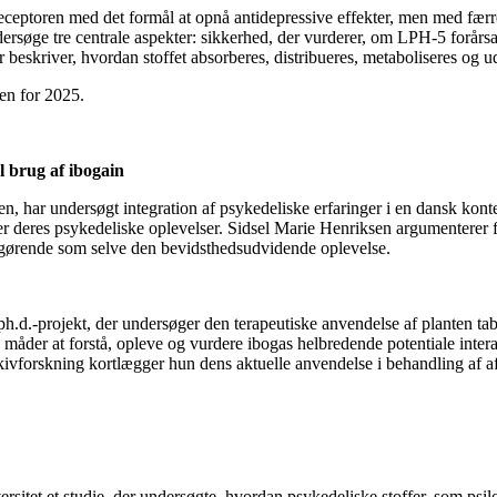
eceptoren med det formål at opnå antidepressive effekter, men med fær
dersøge tre centrale aspekter: sikkerhed, der vurderer, om LPH-5 forårsa
 beskriver, hvordan stoffet absorberes, distribueres, metaboliseres og u
den for 2025.
l brug af ibogain
n, har undersøgt integration af psykedeliske erfaringer i en dansk kont
 deres psykedeliske oplevelser. Sidsel Marie Henriksen argumenterer for
afgørende som selve den bevidsthedsudvidende oplevelse.
h.d.-projekt, der undersøger den terapeutiske anvendelse af planten ta
 måder at forstå, opleve og vurdere ibogas helbredende potentiale interage
ivforskning kortlægger hun dens aktuelle anvendelse i behandling af af
sitet et studie, der undersøgte, hvordan psykedeliske stoffer, som ps