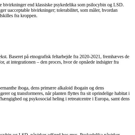
re bivirkninger end klassiske psykedelika som psilocybin og LSD.
ger uacceptable bivirkninger; tolerabilitet, som måler, hvordan
dskilles fra kroppen.
ekst. Baseret på etnografisk feltarbejde fra 2020-2021, fremhæves de
, at integrationen – den proces, hvor de opnåede indsigter fra
bernanthe iboga, dens primære alkaloid ibogain og dens
rer og transformeres, når planten flyttes fra sit oprindelige habitat i
hængighed og psykosocial heling i retreatcentre i Europa, samt dens
ilocybin og LSD, påvirker adfærd hos mus. Psykedelika påvirker