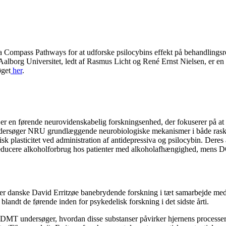
ma Compass Pathways for at udforske psilocybins effekt på behandlings
alborg Universitet, ledt af Rasmus Licht og René Ernst Nielsen, er en de
øget
her
.
 en førende neurovidenskabelig forskningsenhed, der fokuserer på at
øger NRU grundlæggende neurobiologiske mekanismer i både raske hj
 plasticitet ved administration af antidepressiva og psilocybin. Deres
educere alkoholforbrug hos patienter med alkoholafhængighed, mens D
der danske David Erritzøe banebrydende forskning i tæt samarbejde m
andt de førende inden for psykedelisk forskning i det sidste årti.
 undersøger, hvordan disse substanser påvirker hjernens processeri