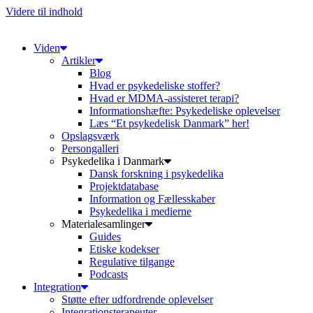
Videre til indhold
Viden
Artikler
Blog
Hvad er psykedeliske stoffer?
Hvad er MDMA-assisteret terapi?
Informationshæfte: Psykedeliske oplevelser
Læs “Et psykedelisk Danmark” her!
Opslagsværk
Persongalleri
Psykedelika i Danmark
Dansk forskning i psykedelika
Projektdatabase
Information og Fællesskaber
Psykedelika i medierne
Materialesamlinger
Guides
Etiske kodekser
Regulative tilgange
Podcasts
Integration
Støtte efter udfordrende oplevelser
Integrationsterapeuter