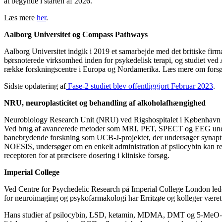
at begynde i starten af 2026.
Læs mere
her
.
Aalborg Universitet og Compass Pathways
Aalborg Universitet indgik i 2019 et samarbejde med det britiske fir
børsnoterede virksomhed inden for psykedelisk terapi, og studiet ved A
række forskningscentre i Europa og Nordamerika. Læs mere om fors
Sidste opdatering af
Fase-2 studiet blev offentliggjort Februar 2023
.
NRU, neuroplasticitet og behandling af alkoholafhængighed
Neurobiology Research Unit (NRU) ved Rigshospitalet i København er
Ved brug af avancerede metoder som MRI, PET, SPECT og EEG unders
banebrydende forskning som UCB-J-projektet, der undersøger synaptisk
NOESIS, undersøger om en enkelt administration af psilocybin kan r
receptoren for at præcisere dosering i kliniske forsøg.
Imperial College
Ved Centre for Psychedelic Research på Imperial College London le
for neuroimaging og psykofarmakologi har Erritzøe og kolleger været bl
Hans studier af psilocybin, LSD, ketamin, MDMA, DMT og 5-MeO-DMT