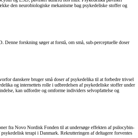
fdække den neurobiologiske mekanisme bag psykedeliske stoffer og
D. Denne forskning søger at forstå, om små, sub-perceptuelle doser
for danskere bruger små doser af psykedelika til at forbedre trivsel
lika og internettets rolle i udbredelsen af psykedeliske stoffer under
delse, kan udfordre og omforme individers selvopfattelse og
er fra Novo Nordisk Fonden til at undersøge effekten af psilocybin-
af psykedelisk terapi i Danmark. Rekrutteringen af deltagere forventes