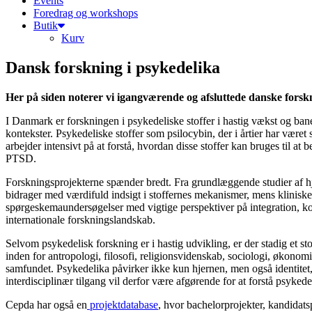
Events
Foredrag og workshops
Butik
Kurv
Dansk forskning i psykedelika
Her på siden noterer vi igangværende og afsluttede danske forsk
I Danmark er forskningen i psykedeliske stoffer i hastig vækst og bane
kontekster. Psykedeliske stoffer som psilocybin, der i årtier har være
arbejder intensivt på at forstå, hvordan disse stoffer kan bruges til
PTSD.
Forskningsprojekterne spænder bredt. Fra grundlæggende studier af hj
bidrager med værdifuld indsigt i stoffernes mekanismer, mens kliniske
spørgeskemaundersøgelser med vigtige perspektiver på integration, kon
internationale forskningslandskab.
Selvom psykedelisk forskning er i hastig udvikling, er der stadig et s
inden for antropologi, filosofi, religionsvidenskab, sociologi, økonomi,
samfundet. Psykedelika påvirker ikke kun hjernen, men også identitet, 
interdisciplinær tilgang vil derfor være afgørende for at forstå psyked
Cepda har også en
projektdatabase
, hvor bachelorprojekter, kandidat