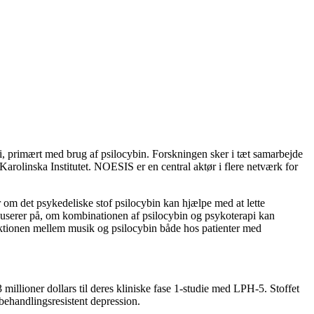
i, primært med brug af psilocybin. Forskningen sker i tæt samarbejde
rolinska Institutet. NOESIS er en central aktør i flere netværk for
 om det psykedeliske stof psilocybin kan hjælpe med at lette
fokuserer på, om kombinationen af psilocybin og psykoterapi kan
raktionen mellem musik og psilocybin både hos patienter med
ioner dollars til deres kliniske fase 1-studie med LPH-5. Stoffet
behandlingsresistent depression.