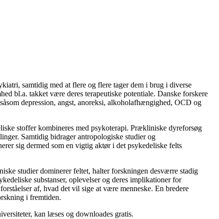
iatri, samtidig med at flere og flere tager dem i brug i diverse
mhed bl.a. takket være deres terapeutiske potentiale. Danske forskere
ser, såsom depression, angst, anoreksi, alkoholafhængighed, OCD og
eliske stoffer kombineres med psykoterapi. Prækliniske dyreforsøg
linger. Samtidig bidrager antropologiske studier og
erer sig dermed som en vigtig aktør i det psykedeliske felts
niske studier dominerer feltet, halter forskningen desværre stadig
sykedeliske substanser, oplevelser og deres implikationer for
forståelser af, hvad det vil sige at være menneske. En bredere
orskning i fremtiden.
iversiteter, kan læses og downloades gratis.