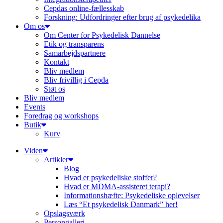
Cepdas online-fællesskab
Forskning: Udfordringer efter brug af psykedelika
Om os
Om Center for Psykedelisk Dannelse
Etik og transparens
Samarbejdspartnere
Kontakt
Bliv medlem
Bliv frivillig i Cepda
Støt os
Bliv medlem
Events
Foredrag og workshops
Butik
Kurv
Viden
Artikler
Blog
Hvad er psykedeliske stoffer?
Hvad er MDMA-assisteret terapi?
Informationshæfte: Psykedeliske oplevelser
Læs “Et psykedelisk Danmark” her!
Opslagsværk
Persongalleri