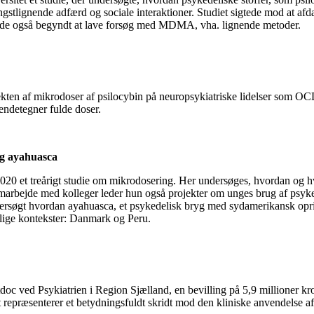
ngstlignende adfærd og sociale interaktioner. Studiet sigtede mod at a
er de også begyndt at lave forsøg med MDMA, vha. lignende metoder.
fekten af mikrodoser af psilocybin på neuropsykiatriske lidelser som OC
endetegner fulde doser.
og ayahuasca
20 et treårigt studie om mikrodosering. Her undersøges, hvordan og hvor
marbejde med kolleger leder hun også projekter om unges brug af psykede
søgt hvordan ayahuasca, et psykedelisk bryg med sydamerikansk oprin
llige kontekster: Danmark og Peru.
ed Psykiatrien i Region Sjælland, en bevilling på 5,9 millioner kron
iet repræsenterer et betydningsfuldt skridt mod den kliniske anvendelse 