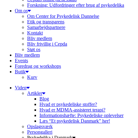
Forskning: Udfordringer efter brug af psykedelika
Om os
Om Center for Psykedelisk Dannelse
Etik og transparens
Samarbejdspartnere
Kontakt
Bliv medlem
Bliv frivillig i Cepda
Støt os
Bliv medlem
Events
Foredrag og workshops
Butik
Kurv
Viden
Artikler
Blog
Hvad er psykedeliske stoffer?
Hvad er MDMA-assisteret terapi?
Informationshæfte: Psykedeliske oplevelser
Læs “Et psykedelisk Danmark” her!
Opslagsværk
Persongalleri
Psykedelika i Danmark