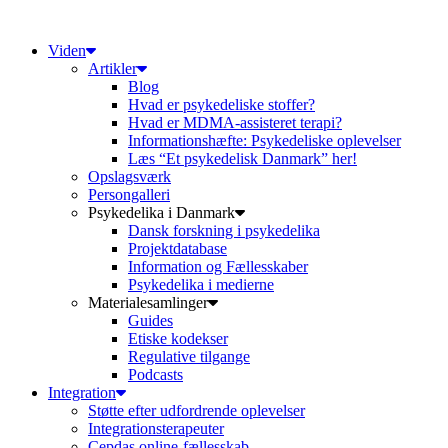
Videre
til
Viden
indhold
Artikler
Blog
Hvad er psykedeliske stoffer?
Hvad er MDMA-assisteret terapi?
Informationshæfte: Psykedeliske oplevelser
Læs “Et psykedelisk Danmark” her!
Opslagsværk
Persongalleri
Psykedelika i Danmark
Dansk forskning i psykedelika
Projektdatabase
Information og Fællesskaber
Psykedelika i medierne
Materialesamlinger
Guides
Etiske kodekser
Regulative tilgange
Podcasts
Integration
Støtte efter udfordrende oplevelser
Integrationsterapeuter
Cepdas online-fællesskab