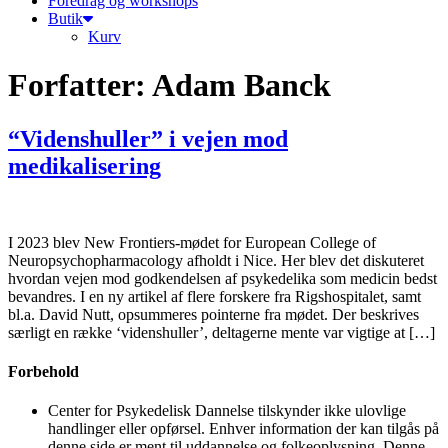
Foredrag og workshops
Butik
Kurv
Forfatter:
Adam Banck
“Videnshuller” i vejen mod
medikalisering
I 2023 blev New Frontiers-mødet for European College of
Neuropsychopharmacology afholdt i Nice. Her blev det diskuteret
hvordan vejen mod godkendelsen af psykedelika som medicin bedst
bevandres. I en ny artikel af flere forskere fra Rigshospitalet, samt
bl.a. David Nutt, opsummeres pointerne fra mødet. Der beskrives
særligt en række ‘videnshuller’, deltagerne mente var vigtige at […]
Forbehold
Center for Psykedelisk Dannelse tilskynder ikke ulovlige
handlinger eller opførsel. Enhver information der kan tilgås på
denne side er ment til uddannelse og folkeoplysning. Denne