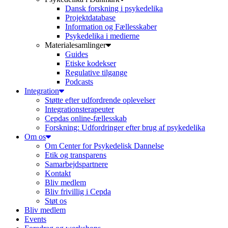
Dansk forskning i psykedelika
Projektdatabase
Information og Fællesskaber
Psykedelika i medierne
Materialesamlinger
Guides
Etiske kodekser
Regulative tilgange
Podcasts
Integration
Støtte efter udfordrende oplevelser
Integrationsterapeuter
Cepdas online-fællesskab
Forskning: Udfordringer efter brug af psykedelika
Om os
Om Center for Psykedelisk Dannelse
Etik og transparens
Samarbejdspartnere
Kontakt
Bliv medlem
Bliv frivillig i Cepda
Støt os
Bliv medlem
Events