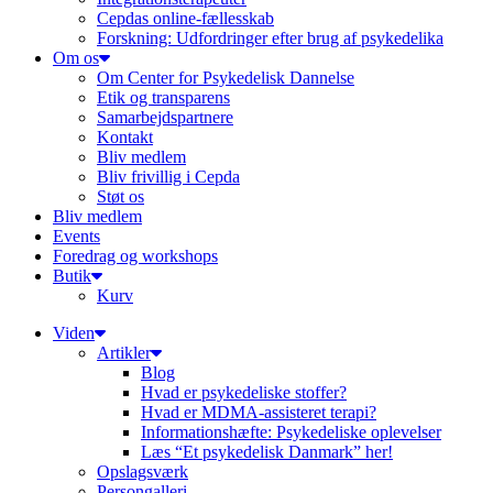
Cepdas online-fællesskab
Forskning: Udfordringer efter brug af psykedelika
Om os
Om Center for Psykedelisk Dannelse
Etik og transparens
Samarbejdspartnere
Kontakt
Bliv medlem
Bliv frivillig i Cepda
Støt os
Bliv medlem
Events
Foredrag og workshops
Butik
Kurv
Viden
Artikler
Blog
Hvad er psykedeliske stoffer?
Hvad er MDMA-assisteret terapi?
Informationshæfte: Psykedeliske oplevelser
Læs “Et psykedelisk Danmark” her!
Opslagsværk
Persongalleri