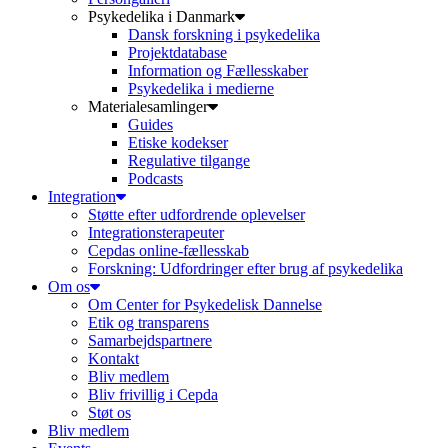
Psykedelika i Danmark
Dansk forskning i psykedelika
Projektdatabase
Information og Fællesskaber
Psykedelika i medierne
Materialesamlinger
Guides
Etiske kodekser
Regulative tilgange
Podcasts
Integration
Støtte efter udfordrende oplevelser
Integrationsterapeuter
Cepdas online-fællesskab
Forskning: Udfordringer efter brug af psykedelika
Om os
Om Center for Psykedelisk Dannelse
Etik og transparens
Samarbejdspartnere
Kontakt
Bliv medlem
Bliv frivillig i Cepda
Støt os
Bliv medlem