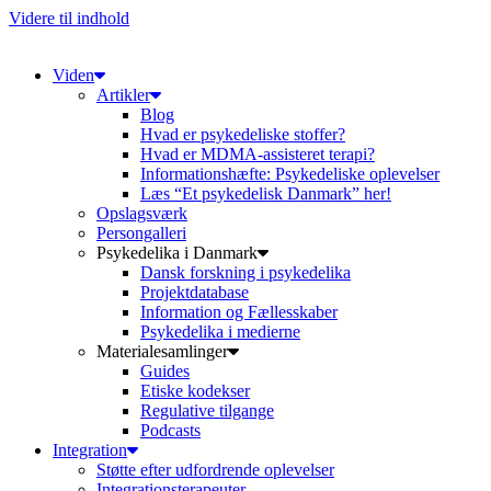
Videre til indhold
Viden
Artikler
Blog
Hvad er psykedeliske stoffer?
Hvad er MDMA-assisteret terapi?
Informationshæfte: Psykedeliske oplevelser
Læs “Et psykedelisk Danmark” her!
Opslagsværk
Persongalleri
Psykedelika i Danmark
Dansk forskning i psykedelika
Projektdatabase
Information og Fællesskaber
Psykedelika i medierne
Materialesamlinger
Guides
Etiske kodekser
Regulative tilgange
Podcasts
Integration
Støtte efter udfordrende oplevelser
Integrationsterapeuter