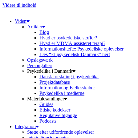
Videre til indhold
Viden
Artikler
Blog
Hvad er psykedeliske stoffer?
Hvad er MDMA-assisteret terapi?
Informationshæfte: Psykedeliske oplevelser
Læs “Et psykedelisk Danmark” her!
Opslagsværk
Persongalleri
Psykedelika i Danmark
Dansk forskning i psykedelika
Projektdatabase
Information og Fællesskaber
Psykedelika i medierne
Materialesamlinger
Guides
Etiske kodekser
Regulative tilgange
Podcasts
Integration
Støtte efter udfordrende oplevelser
Integrationsterapeuter