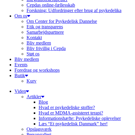
Cepdas online-fællesskab
Forskning: Udfordringer efter brug af psykedelika
Om os
Om Center for Psykedelisk Dannelse
Etik og transparens
Samarbejdspartnere
Kontakt
Bliv medlem
Bliv frivillig i Cepda
Støt os
Bliv medlem
Events
Foredrag og workshops
Butik
Kurv
Viden
Artikler
Blog
Hvad er psykedeliske stoffer?
Hvad er MDMA-assisteret terapi?
Informationshæfte: Psykedeliske oplevelser
Læs “Et psykedelisk Danmark” her!
Opslagsværk
Persongalleri