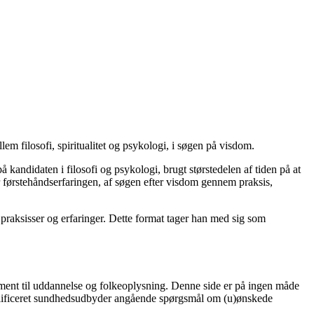
m filosofi, spiritualitet og psykologi, i søgen på visdom.
kandidaten i filosofi og psykologi, brugt størstedelen af tiden på at
er førstehåndserfaringen, af søgen efter visdom gennem praksis,
 praksisser og erfaringer. Dette format tager han med sig som
r ment til uddannelse og folkeoplysning. Denne side er på ingen måde
 kvalificeret sundhedsudbyder angående spørgsmål om (u)ønskede