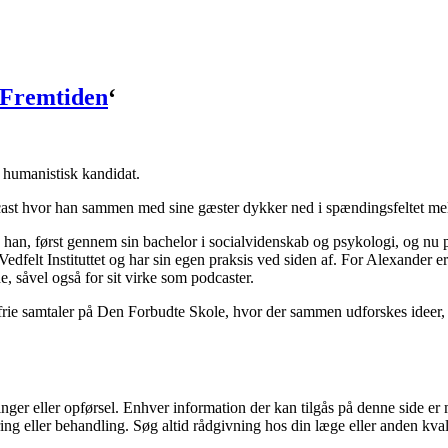
 Fremtiden
‘
humanistisk kandidat.
ast hvor han sammen med sine gæster dykker ned i spændingsfeltet melle
an, først gennem sin bachelor i socialvidenskab og psykologi, og nu på 
Vedfelt Instituttet og har sin egen praksis ved siden af. For Alexander 
e, såvel også for sit virke som podcaster.
de frie samtaler på Den Forbudte Skole, hvor der sammen udforskes ideer,
nger eller opførsel. Enhver information der kan tilgås på denne side e
cering eller behandling. Søg altid rådgivning hos din læge eller anden