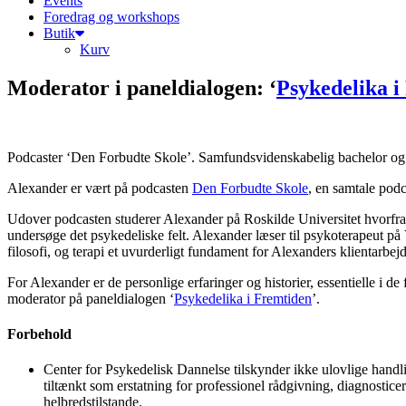
Events
Foredrag og workshops
Butik
Kurv
Moderator i paneldialogen: ‘
Psykedelika i
Podcaster ‘Den Forbudte Skole’. Samfundsvidenskabelig bachelor og 
Alexander er vært på podcasten
Den Forbudte Skole
, en samtale podc
Udover podcasten studerer Alexander på Roskilde Universitet hvorfra h
undersøge det psykedeliske felt. Alexander læser til psykoterapeut på 
filosofi, og terapi et uvurderligt fundament for Alexanders klientarbejd
For Alexander er de personlige erfaringer og historier, essentielle i 
moderator på paneldialogen ‘
Psykedelika i Fremtiden
’.
Forbehold
Center for Psykedelisk Dannelse tilskynder ikke ulovlige handli
tiltænkt som erstatning for professionel rådgivning, diagnosti
helbredstilstande.