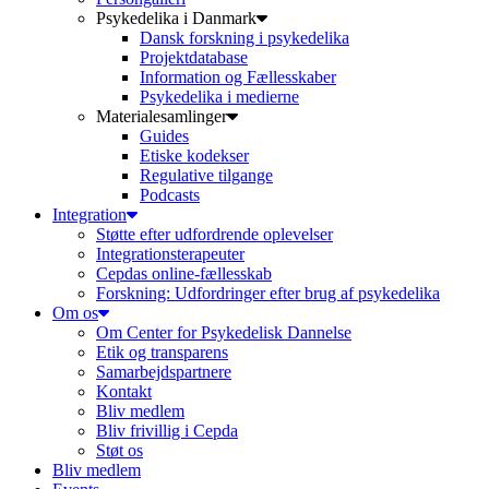
Psykedelika i Danmark
Dansk forskning i psykedelika
Projektdatabase
Information og Fællesskaber
Psykedelika i medierne
Materialesamlinger
Guides
Etiske kodekser
Regulative tilgange
Podcasts
Integration
Støtte efter udfordrende oplevelser
Integrationsterapeuter
Cepdas online-fællesskab
Forskning: Udfordringer efter brug af psykedelika
Om os
Om Center for Psykedelisk Dannelse
Etik og transparens
Samarbejdspartnere
Kontakt
Bliv medlem
Bliv frivillig i Cepda
Støt os
Bliv medlem