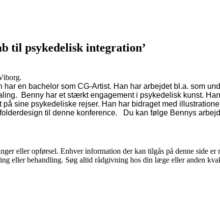
 til psykedelisk integration’
Viborg.
 har en bachelor som CG-Artist.
Han har arbejdet bl.a. som unde
aling.
Benny har et stærkt engagement i psykedelisk kunst. Han 
t på sine psykedeliske rejser.
Han har bidraget med illustrationer
 folderdesign til denne konference.
Du kan følge Bennys arbej
nger eller opførsel. Enhver information der kan tilgås på denne side e
cering eller behandling. Søg altid rådgivning hos din læge eller anden