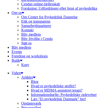
Cepdas online-fællesskab
Forskning: Udfordringer efter brug af psykedelika
Om os
Om Center for Psykedelisk Dannelse
Etik og transparens
Samarbejdspartnere
Kontakt
Bliv medlem
Bliv frivillig i Cepda
Støt os
Bliv medlem
Events
Foredrag og workshops
Butik
Kurv
Viden
Artikler
Blog
Hvad er psykedeliske stoffer?
Hvad er MDMA-assisteret terapi?
Informationshæfte: Psykedeliske oplevelser
Læs “Et psykedelisk Danmark” her!
Opslagsværk
Persongalleri