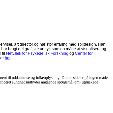
rviser, art director og har stor erfaring med spildesign. Han
har brugt det grafiske udtryk som en måde at visualisere og
 til
Netværk for Psykedelisk Forskning
og
Center for
der
her
.
r ment til uddannelse og folkeoplysning. Denne side er på ingen måde
 kvalificeret sundhedsudbyder angående spørgsmål om (u)ønskede