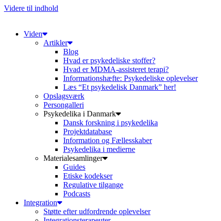
Videre til indhold
Viden
Artikler
Blog
Hvad er psykedeliske stoffer?
Hvad er MDMA-assisteret terapi?
Informationshæfte: Psykedeliske oplevelser
Læs “Et psykedelisk Danmark” her!
Opslagsværk
Persongalleri
Psykedelika i Danmark
Dansk forskning i psykedelika
Projektdatabase
Information og Fællesskaber
Psykedelika i medierne
Materialesamlinger
Guides
Etiske kodekser
Regulative tilgange
Podcasts
Integration
Støtte efter udfordrende oplevelser
Integrationsterapeuter