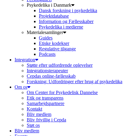
Psykedelika i Danmark
Dansk forskning i psykedelika
Projektdatabase
Information og Fællesskaber
Psykedelika i medierne
Materialesamlinger
Guides
Etiske kodekser
Regulative tilgange
Podcasts
Integration
Støtte efter udfordrende oplevelser
Integrationsterapeuter
Cepdas online-fællesskab
Forskning: Udfordringer efter brug af psykedelika
Om os
Om Center for Psykedelisk Dannelse
Etik og transparens
Samarbejdspartnere
Kontakt
Bliv medlem
Bliv frivillig i Cepda
Støt os
Bliv medlem