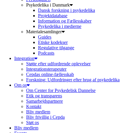
Psykedelika i Danmark
Dansk forskning i psykedelika
Projektdatabase
Information og Fællesskaber
Psykedelika i medierne
Materialesamlinger
Guides
Etiske kodekser
Regulative tilgange
Podcasts
Integration
Støtte efter udfordrende oplevelser
Integrationsterapeuter
Cepdas online-fællesskab
Forskning: Udfordringer efter brug af psykedelika
Om os
Om Center for Psykedelisk Dannelse
Etik og transparens
Samarbejdspartnere
Kontakt
Bliv medlem
Bliv frivillig i Cepda
Støt os
Bliv medlem