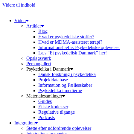
Videre til indhold
Viden
Artikler
Blog
Hvad er psykedeliske stoffer?
Hvad er MDMA-assisteret terapi?
Informationshæfte: Psykedeliske oplevelser
Læs “Et psykedelisk Danmark” her!
Opslagsværk
Persongalleri
Psykedelika i Danmark
Dansk forskning i psykedelika
Projektdatabase
Information og Fællesskaber
Psykedelika i medierne
Materialesamlinger
Guides
Etiske kodekser
Regulative tilgange
Podcasts
Integration
Støtte efter udfordrende oplevelser
Integrationsterapeuter