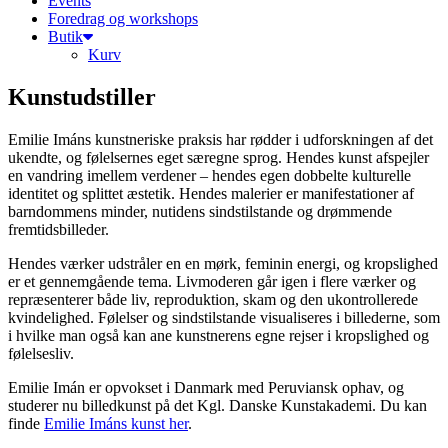
Events
Foredrag og workshops
Butik
Kurv
Kunstudstiller
Emilie Imáns kunstneriske praksis har rødder i udforskningen af det
ukendte, og følelsernes eget særegne sprog. Hendes kunst afspejler
en vandring imellem verdener – hendes egen dobbelte kulturelle
identitet og splittet æstetik. Hendes malerier er manifestationer af
barndommens minder, nutidens sindstilstande og drømmende
fremtidsbilleder.
Hendes værker udstråler en en mørk, feminin energi, og kropslighed
er et gennemgående tema. Livmoderen går igen i flere værker og
repræsenterer både liv, reproduktion, skam og den ukontrollerede
kvindelighed. Følelser og sindstilstande visualiseres i billederne, som
i hvilke man også kan ane kunstnerens egne rejser i kropslighed og
følelsesliv.
Emilie Imán er opvokset i Danmark med Peruviansk ophav, og
studerer nu billedkunst på det Kgl. Danske Kunstakademi. Du kan
finde
Emilie Imáns kunst her
.