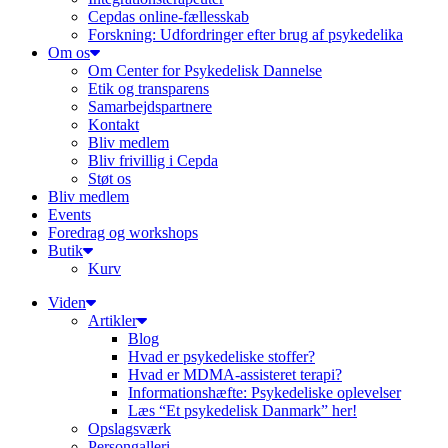
Cepdas online-fællesskab
Forskning: Udfordringer efter brug af psykedelika
Om os
Om Center for Psykedelisk Dannelse
Etik og transparens
Samarbejdspartnere
Kontakt
Bliv medlem
Bliv frivillig i Cepda
Støt os
Bliv medlem
Events
Foredrag og workshops
Butik
Kurv
Viden
Artikler
Blog
Hvad er psykedeliske stoffer?
Hvad er MDMA-assisteret terapi?
Informationshæfte: Psykedeliske oplevelser
Læs “Et psykedelisk Danmark” her!
Opslagsværk
Persongalleri