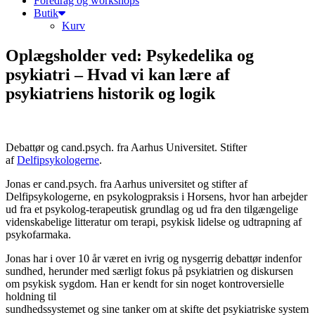
Foredrag og workshops
Butik
Kurv
Oplægsholder ved: Psykedelika og
psykiatri – Hvad vi kan lære af
psykiatriens historik og logik
Debattør og cand.psych. fra Aarhus Universitet. Stifter
af
Delfipsykologerne
.
Jonas er cand.psych. fra Aarhus universitet og stifter af
Delfipsykologerne, en psykologpraksis i Horsens, hvor han arbejder
ud fra et psykolog-terapeutisk grundlag og ud fra den tilgængelige
videnskabelige litteratur om terapi, psykisk lidelse og udtrapning af
psykofarmaka.
Jonas har i over 10 år været en ivrig og nysgerrig debattør indenfor
sundhed, herunder med særligt fokus på psykiatrien og diskursen
om psykisk sygdom. Han er kendt for sin noget kontroversielle
holdning til
sundhedssystemet og sine tanker om at skifte det psykiatriske system