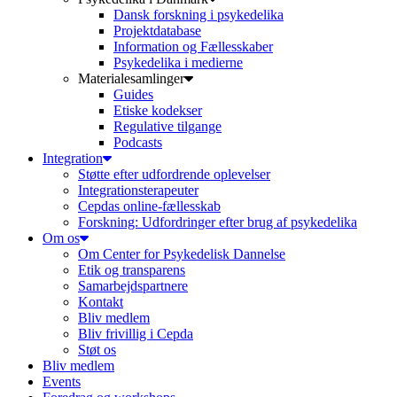
Dansk forskning i psykedelika
Projektdatabase
Information og Fællesskaber
Psykedelika i medierne
Materialesamlinger
Guides
Etiske kodekser
Regulative tilgange
Podcasts
Integration
Støtte efter udfordrende oplevelser
Integrationsterapeuter
Cepdas online-fællesskab
Forskning: Udfordringer efter brug af psykedelika
Om os
Om Center for Psykedelisk Dannelse
Etik og transparens
Samarbejdspartnere
Kontakt
Bliv medlem
Bliv frivillig i Cepda
Støt os
Bliv medlem
Events