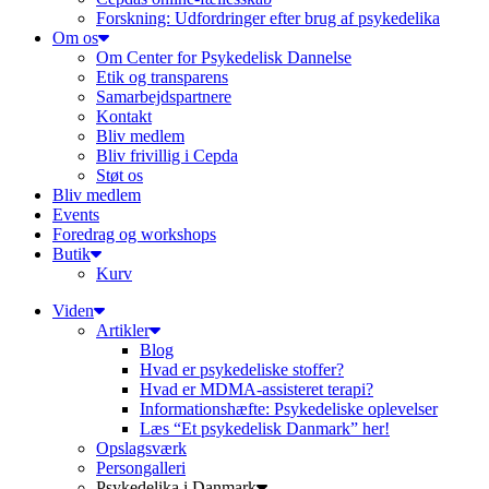
Forskning: Udfordringer efter brug af psykedelika
Om os
Om Center for Psykedelisk Dannelse
Etik og transparens
Samarbejdspartnere
Kontakt
Bliv medlem
Bliv frivillig i Cepda
Støt os
Bliv medlem
Events
Foredrag og workshops
Butik
Kurv
Viden
Artikler
Blog
Hvad er psykedeliske stoffer?
Hvad er MDMA-assisteret terapi?
Informationshæfte: Psykedeliske oplevelser
Læs “Et psykedelisk Danmark” her!
Opslagsværk
Persongalleri
Psykedelika i Danmark