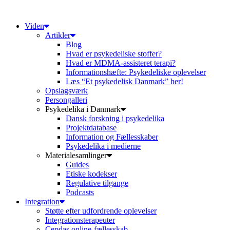
Videre
til
Viden
indhold
Artikler
Blog
Hvad er psykedeliske stoffer?
Hvad er MDMA-assisteret terapi?
Informationshæfte: Psykedeliske oplevelser
Læs “Et psykedelisk Danmark” her!
Opslagsværk
Persongalleri
Psykedelika i Danmark
Dansk forskning i psykedelika
Projektdatabase
Information og Fællesskaber
Psykedelika i medierne
Materialesamlinger
Guides
Etiske kodekser
Regulative tilgange
Podcasts
Integration
Støtte efter udfordrende oplevelser
Integrationsterapeuter
Cepdas online-fællesskab