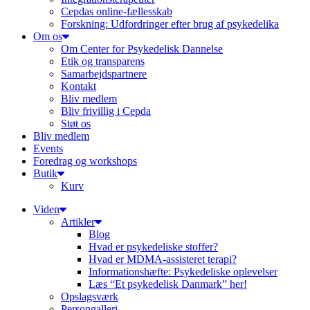
Cepdas online-fællesskab
Forskning: Udfordringer efter brug af psykedelika
Om os
Om Center for Psykedelisk Dannelse
Etik og transparens
Samarbejdspartnere
Kontakt
Bliv medlem
Bliv frivillig i Cepda
Støt os
Bliv medlem
Events
Foredrag og workshops
Butik
Kurv
Viden
Artikler
Blog
Hvad er psykedeliske stoffer?
Hvad er MDMA-assisteret terapi?
Informationshæfte: Psykedeliske oplevelser
Læs “Et psykedelisk Danmark” her!
Opslagsværk
Persongalleri