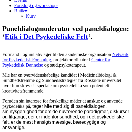
Events
Foredrag og workshops
Butik
Kurv
Paneldialogmoderator ved paneldialogen:
‘
Etik i Det Psykedeliske Felt
‘.
Formand i og initiativtager til den akademiske organisation
Netværk
for Psykedelisk Forskning
, projektkoordinator i
Center for
Psykedelisk Dannelse
og stud.psykoterapeut.
Mie har en tværvidenskabelige kandidat i Medicinalbiologi &
Sundhedsfremme og Sundhedsstrategier fra Roskilde universitet
hvor hun skrev sit speciale om psykedelika som potentielt
kreativitetsfremmende.
Foruden sin interesse for forskellige måder at anskue og anvende
psykedelika på,
tager Mie med sig til paneldialogen,
sin
nysgerrighed for om de nuværende paradigmer, diskurser
og tilgange, der er indenfor sundhed, og i det psykedeliske
felt, er de mest hensigtsmæssige, bæredygtige og
ansvarlige.