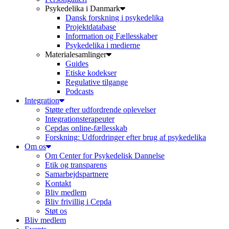
Psykedelika i Danmark
Dansk forskning i psykedelika
Projektdatabase
Information og Fællesskaber
Psykedelika i medierne
Materialesamlinger
Guides
Etiske kodekser
Regulative tilgange
Podcasts
Integration
Støtte efter udfordrende oplevelser
Integrationsterapeuter
Cepdas online-fællesskab
Forskning: Udfordringer efter brug af psykedelika
Om os
Om Center for Psykedelisk Dannelse
Etik og transparens
Samarbejdspartnere
Kontakt
Bliv medlem
Bliv frivillig i Cepda
Støt os
Bliv medlem