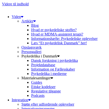
Videre til indhold
Viden
Artikler
Blog
Hvad er psykedeliske stoffer?
Hvad er MDMA-assisteret terapi?
Informationshæfte: Psykedeliske oplevelser
Læs “Et psykedelisk Danmark” her!
Opslagsværk
Persongalleri
Psykedelika i Danmark
Dansk forskning i psykedelika
Projektdatabase
Information og Fællesskaber
Psykedelika i medierne
Materialesamlinger
Guides
Etiske kodekser
Regulative tilgange
Podcasts
Integration
Støtte efter udfordrende oplevelser
Integrationsterapeuter