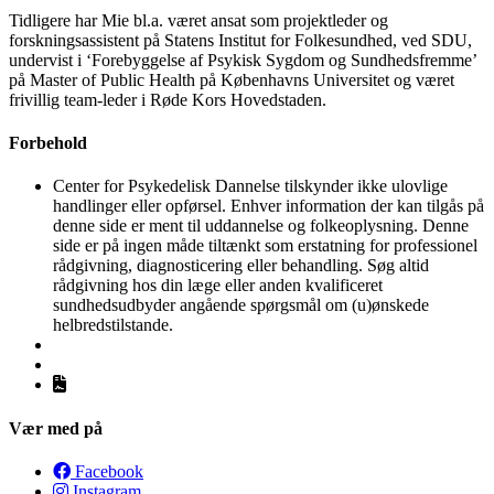
Tidligere har Mie bl.a. været ansat som projektleder og
forskningsassistent på Statens Institut for Folkesundhed, ved SDU,
undervist i ‘Forebyggelse af Psykisk Sygdom og Sundhedsfremme’
på Master of Public Health på Københavns Universitet og været
frivillig team-leder i Røde Kors Hovedstaden.
Forbehold
Center for Psykedelisk Dannelse tilskynder ikke ulovlige
handlinger eller opførsel. Enhver information der kan tilgås på
denne side er ment til uddannelse og folkeoplysning. Denne
side er på ingen måde tiltænkt som erstatning for professionel
rådgivning, diagnosticering eller behandling. Søg altid
rådgivning hos din læge eller anden kvalificeret
sundhedsudbyder angående spørgsmål om (u)ønskede
helbredstilstande.
Vær med på
Facebook
Instagram