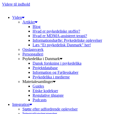
Videre til indhold
Viden
Artikler
Blog
Hvad er psykedeliske stoffer?
Hvad er MDMA-assisteret terapi?
Informationshæfte: Psykedeliske oplevelser
Læs “Et psykedelisk Danmark” her!
Opslagsværk
Persongalleri
Psykedelika i Danmark
Dansk forskning i psykedelika
Projektdatabase
Information og Fællesskaber
Psykedelika i medierne
Materialesamlinger
Guides
Etiske kodekser
Regulative tilgange
Podcasts
Integration
Støtte efter udfordrende oplevelser
Integrationsterapeuter