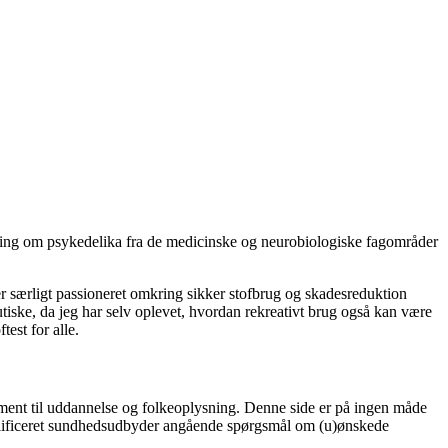
ning om psykedelika fra de medicinske og neurobiologiske fagområder
er særligt passioneret omkring sikker stofbrug og skadesreduktion
tiske, da jeg har selv oplevet, hvordan rekreativt brug også kan være
est for alle.
r ment til uddannelse og folkeoplysning. Denne side er på ingen måde
 kvalificeret sundhedsudbyder angående spørgsmål om (u)ønskede