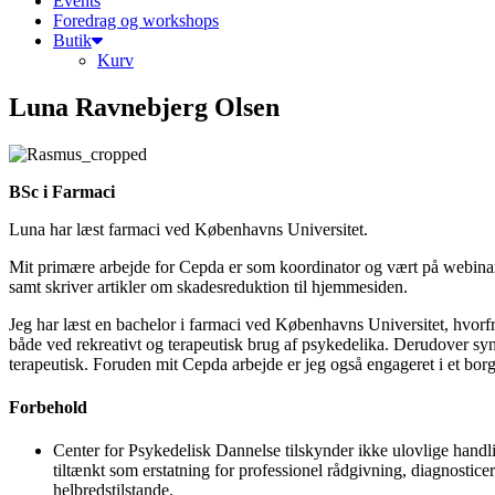
Events
Foredrag og workshops
Butik
Kurv
Luna Ravnebjerg Olsen
BSc i Farmaci
Luna har læst farmaci ved Københavns Universitet.
Mit primære arbejde for Cepda er som koordinator og vært på webinar
samt skriver artikler om skadesreduktion til hjemmesiden.
Jeg har læst en bachelor i farmaci ved Københavns Universitet, hvorfr
både ved rekreativt og terapeutisk brug af psykedelika. Derudover syn
terapeutisk. Foruden mit Cepda arbejde er jeg også engageret i et borg
Forbehold
Center for Psykedelisk Dannelse tilskynder ikke ulovlige handli
tiltænkt som erstatning for professionel rådgivning, diagnosti
helbredstilstande.