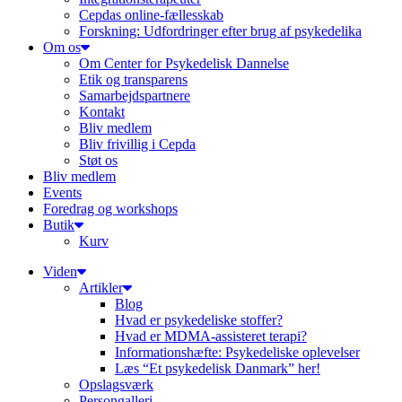
Cepdas online-fællesskab
Forskning: Udfordringer efter brug af psykedelika
Om os
Om Center for Psykedelisk Dannelse
Etik og transparens
Samarbejdspartnere
Kontakt
Bliv medlem
Bliv frivillig i Cepda
Støt os
Bliv medlem
Events
Foredrag og workshops
Butik
Kurv
Viden
Artikler
Blog
Hvad er psykedeliske stoffer?
Hvad er MDMA-assisteret terapi?
Informationshæfte: Psykedeliske oplevelser
Læs “Et psykedelisk Danmark” her!
Opslagsværk
Persongalleri