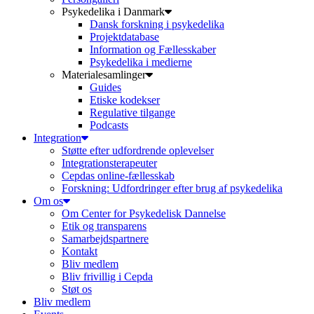
Psykedelika i Danmark
Dansk forskning i psykedelika
Projektdatabase
Information og Fællesskaber
Psykedelika i medierne
Materialesamlinger
Guides
Etiske kodekser
Regulative tilgange
Podcasts
Integration
Støtte efter udfordrende oplevelser
Integrationsterapeuter
Cepdas online-fællesskab
Forskning: Udfordringer efter brug af psykedelika
Om os
Om Center for Psykedelisk Dannelse
Etik og transparens
Samarbejdspartnere
Kontakt
Bliv medlem
Bliv frivillig i Cepda
Støt os
Bliv medlem