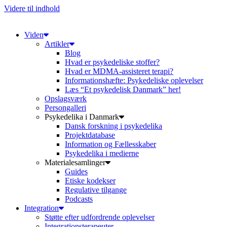
Videre til indhold
Viden
Artikler
Blog
Hvad er psykedeliske stoffer?
Hvad er MDMA-assisteret terapi?
Informationshæfte: Psykedeliske oplevelser
Læs “Et psykedelisk Danmark” her!
Opslagsværk
Persongalleri
Psykedelika i Danmark
Dansk forskning i psykedelika
Projektdatabase
Information og Fællesskaber
Psykedelika i medierne
Materialesamlinger
Guides
Etiske kodekser
Regulative tilgange
Podcasts
Integration
Støtte efter udfordrende oplevelser
Integrationsterapeuter