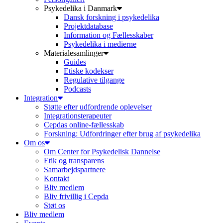
Psykedelika i Danmark
Dansk forskning i psykedelika
Projektdatabase
Information og Fællesskaber
Psykedelika i medierne
Materialesamlinger
Guides
Etiske kodekser
Regulative tilgange
Podcasts
Integration
Støtte efter udfordrende oplevelser
Integrationsterapeuter
Cepdas online-fællesskab
Forskning: Udfordringer efter brug af psykedelika
Om os
Om Center for Psykedelisk Dannelse
Etik og transparens
Samarbejdspartnere
Kontakt
Bliv medlem
Bliv frivillig i Cepda
Støt os
Bliv medlem