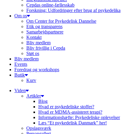
Cepdas online-fællesskab
Forskning: Udfordringer efter brug af psykedelika
Om os
Om Center for Psykedelisk Dannelse
Etik og transparens
Samarbejdspartnere
Kontakt
Bliv medlem
Bliv frivillig i Cepda
Støt os
Bliv medlem
Events
Foredrag og workshops
Butik
Kurv
Viden
Artikler
Blog
Hvad er psykedeliske stoffer?
Hvad er MDMA-assisteret terapi?
Informationshæfte: Psykedeliske oplevelser
Læs “Et psykedelisk Danmark” her!
Opslagsværk
Persongalleri