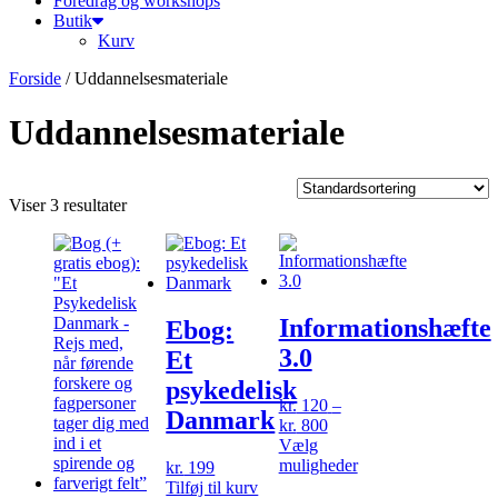
Foredrag og workshops
Butik
Kurv
Forside
/ Uddannelsesmateriale
Uddannelsesmateriale
Viser 3 resultater
Informationshæfte
Ebog:
3.0
Et
psykedelisk
kr.
120
–
Danmark
Prisinterval:
kr.
800
kr. 120
Vælg
til
Dette
muligheder
kr.
199
kr. 800
vare
Tilføj til kurv