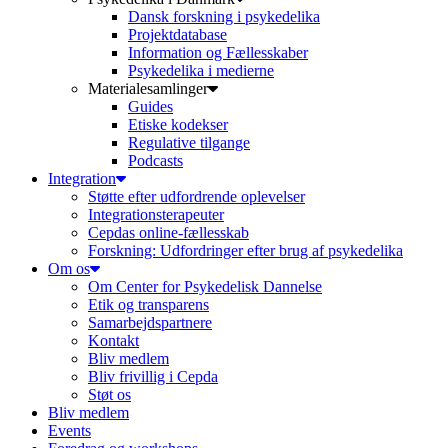
Dansk forskning i psykedelika
Projektdatabase
Information og Fællesskaber
Psykedelika i medierne
Materialesamlinger
Guides
Etiske kodekser
Regulative tilgange
Podcasts
Integration
Støtte efter udfordrende oplevelser
Integrationsterapeuter
Cepdas online-fællesskab
Forskning: Udfordringer efter brug af psykedelika
Om os
Om Center for Psykedelisk Dannelse
Etik og transparens
Samarbejdspartnere
Kontakt
Bliv medlem
Bliv frivillig i Cepda
Støt os
Bliv medlem
Events