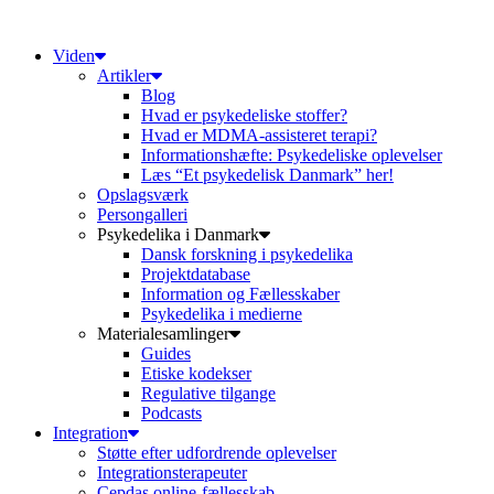
Videre
til
Viden
indhold
Artikler
Blog
Hvad er psykedeliske stoffer?
Hvad er MDMA-assisteret terapi?
Informationshæfte: Psykedeliske oplevelser
Læs “Et psykedelisk Danmark” her!
Opslagsværk
Persongalleri
Psykedelika i Danmark
Dansk forskning i psykedelika
Projektdatabase
Information og Fællesskaber
Psykedelika i medierne
Materialesamlinger
Guides
Etiske kodekser
Regulative tilgange
Podcasts
Integration
Støtte efter udfordrende oplevelser
Integrationsterapeuter
Cepdas online-fællesskab