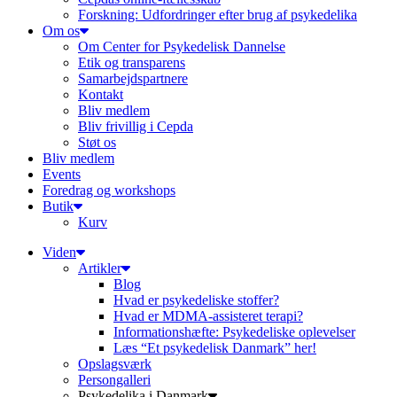
Forskning: Udfordringer efter brug af psykedelika
Om os
Om Center for Psykedelisk Dannelse
Etik og transparens
Samarbejdspartnere
Kontakt
Bliv medlem
Bliv frivillig i Cepda
Støt os
Bliv medlem
Events
Foredrag og workshops
Butik
Kurv
Viden
Artikler
Blog
Hvad er psykedeliske stoffer?
Hvad er MDMA-assisteret terapi?
Informationshæfte: Psykedeliske oplevelser
Læs “Et psykedelisk Danmark” her!
Opslagsværk
Persongalleri
Psykedelika i Danmark