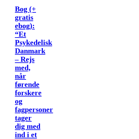
har
flere
Bog (+
varianter.
gratis
Mulighederne
kan
ebog):
vælges
“Et
på
varesiden
Psykedelisk
Danmark
– Rejs
med,
når
førende
forskere
og
fagpersoner
tager
dig med
ind i et