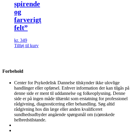
spirende
og
farverigt
felt”
kr.
349
Tilføj til kurv
Forbehold
Center for Psykedelisk Dannelse tilskynder ikke ulovlige
handlinger eller opførsel. Enhver information der kan tilgås på
denne side er ment til uddannelse og folkeoplysning. Denne
side er på ingen måde tiltænkt som erstatning for professionel
rådgivning, diagnosticering eller behandling. Søg altid
rådgivning hos din læge eller anden kvalificeret
sundhedsudbyder angående spørgsmål om (u)ønskede
helbredstilstande.