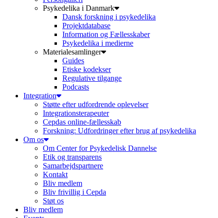
Psykedelika i Danmark
Dansk forskning i psykedelika
Projektdatabase
Information og Fællesskaber
Psykedelika i medierne
Materialesamlinger
Guides
Etiske kodekser
Regulative tilgange
Podcasts
Integration
Støtte efter udfordrende oplevelser
Integrationsterapeuter
Cepdas online-fællesskab
Forskning: Udfordringer efter brug af psykedelika
Om os
Om Center for Psykedelisk Dannelse
Etik og transparens
Samarbejdspartnere
Kontakt
Bliv medlem
Bliv frivillig i Cepda
Støt os
Bliv medlem