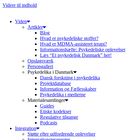
Videre til indhold
Viden
Artikler
Blog
Hvad er psykedeliske stoffer?
Hvad er MDMA-assisteret terapi?
Informationshæfte: Psykedeliske oplevelser
Læs “Et psykedelisk Danmark” her!
Opslagsværk
Persongalleri
Psykedelika i Danmark
Dansk forskning i psykedelika
Projektdatabase
Information og Fællesskaber
Psykedelika i medierne
Materialesamlinger
Guides
Etiske kodekser
Regulative tilgange
Podcasts
Integration
Støtte efter udfordrende oplevelser
Integrationsterapeuter