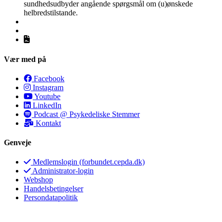
sundhedsudbyder angående spørgsmål om (u)ønskede
helbredstilstande.
Vær med på
Facebook
Instagram
Youtube
LinkedIn
Podcast @ Psykedeliske Stemmer
Kontakt
Genveje
Medlemslogin (forbundet.cepda.dk)
Administrator-login
Webshop
Handelsbetingelser
Persondatapolitik