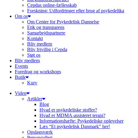
Cepdas online-fællesskab
Forskning: Udfordringer efter brug af psykedelika
Om os
Om Center for Psykedelisk Dannelse
Etik og transparens
Samarbejdspartnere
Kontakt
Bliv medlem
Bliv frivillig i Cepda
Støt os
Bliv medlem
Events
Foredrag og workshops
Butik
Kurv
Viden
Artikler
Blog
Hvad er psykedeliske stoffer?
Hvad er MDMA-assisteret terapi?
Informationshæfte: Psykedeliske oplevelser
Læs “Et psykedelisk Danmark” her!
Opslagsværk
Persongalleri