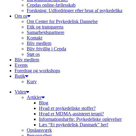
Cepdas online-fællesskab
Forskning: Udfordringer efter brug af psykedelika
Om os
Om Center for Psykedelisk Dannelse
Etik og transparens
Samarbejdspartnere
Kontakt
Bliv medlem
Bliv frivillig i Cepda
Støt os
Bliv medlem
Events
Foredrag og workshops
Butik
Kurv
Viden
Artikler
Blog
Hvad er psykedeliske stoffer?
Hvad er MDMA-assisteret terapi?
Informationshæfte: Psykedeliske oplevelser
Læs “Et psykedelisk Danmark” her!
Opslagsværk
Persongalleri