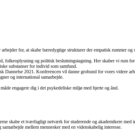
bejder for, at skabe bæredygtige strukturer der empatisk rummer og støtt
, folkeoplysning og politisk beslutningstagning. Her skaber vi rum for
eliske substanser for individ som samfund.
delisk Dannelse 2021. Konferencen vil danne grobund for vores videre
gner og international samarbejde.
n måde engagere dig i det psykedeliske miljø med hjerte og ånd.
erne skabe et tværfagligt netværk for studerende og akademikere med in
 og samarbejde mellem mennesker med en videnskabelig interesse.