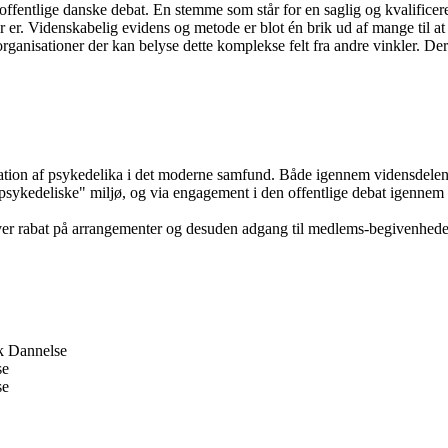
 offentlige danske debat. En stemme som står for en saglig og kvalificer
 er. Videnskabelig evidens og metode er blot én brik ud af mange til at 
organisationer der kan belyse dette komplekse felt fra andre vinkler. De
ration af psykedelika i det moderne samfund. Både igennem vidensdelen
psykedeliske" miljø, og via engagement i den offentlige debat igennem ar
iver rabat på arrangementer og desuden adgang til medlems-begivenhede
sk Dannelse
se
se