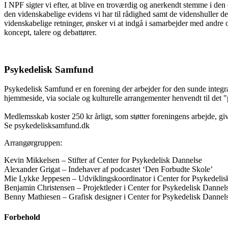
I NPF sigter vi efter, at blive en troværdig og anerkendt stemme i den
den videnskabelige evidens vi har til rådighed samt de videnshuller der
videnskabelige retninger, ønsker vi at indgå i samarbejder med andre 
koncept, talere og debattører.
Psykedelisk Samfund
Psykedelisk Samfund er en forening der arbejder for den sunde integ
hjemmeside, via sociale og kulturelle arrangementer henvendt til det "
Medlemsskab koster 250 kr årligt, som støtter foreningens arbejde, g
Se psykedelisksamfund.dk
Arrangørgruppen:
Kevin Mikkelsen – Stifter af Center for Psykedelisk Dannelse
Alexander Grigat – Indehaver af podcastet ‘Den Forbudte Skole’
Mie Lykke Jeppesen – Udviklingskoordinator i Center for Psykedeli
Benjamin Christensen – Projektleder i Center for Psykedelisk Dannel
Benny Mathiesen – Grafisk designer i Center for Psykedelisk Dannel
Forbehold