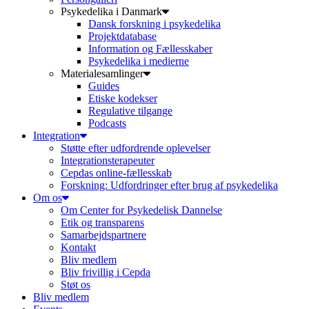
Psykedelika i Danmark
Dansk forskning i psykedelika
Projektdatabase
Information og Fællesskaber
Psykedelika i medierne
Materialesamlinger
Guides
Etiske kodekser
Regulative tilgange
Podcasts
Integration
Støtte efter udfordrende oplevelser
Integrationsterapeuter
Cepdas online-fællesskab
Forskning: Udfordringer efter brug af psykedelika
Om os
Om Center for Psykedelisk Dannelse
Etik og transparens
Samarbejdspartnere
Kontakt
Bliv medlem
Bliv frivillig i Cepda
Støt os
Bliv medlem