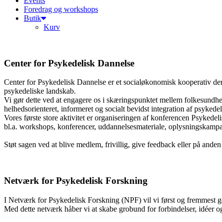
Events
Foredrag og workshops
Butik
Kurv
Center for Psykedelisk Dannelse
Center for Psykedelisk Dannelse er et socialøkonomisk kooperativ der ar
psykedeliske landskab.
Vi gør dette ved at engagere os i skæringspunktet mellem folkesundhed
helhedsorienteret, informeret og socialt bevidst integration af psyked
Vores første store aktivitet er organiseringen af konferencen Psyke
bl.a. workshops, konferencer, uddannelsesmateriale, oplysningskampa
Støt sagen ved at blive medlem, frivillig, give feedback eller på ande
Netværk for Psykedelisk Forskning
I Netværk for Psykedelisk Forskning (NPF) vil vi først og fremmest g
Med dette netværk håber vi at skabe grobund for forbindelser, idéer