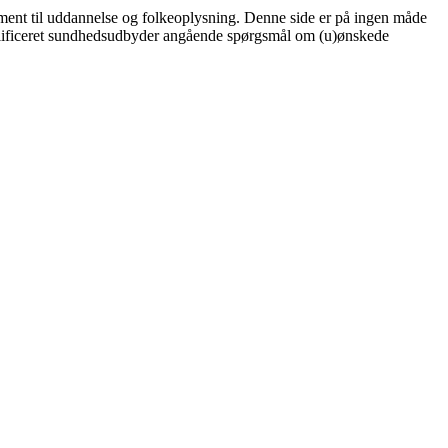
r ment til uddannelse og folkeoplysning. Denne side er på ingen måde
 kvalificeret sundhedsudbyder angående spørgsmål om (u)ønskede