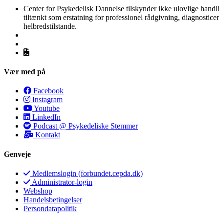
Center for Psykedelisk Dannelse tilskynder ikke ulovlige handli
tiltænkt som erstatning for professionel rådgivning, diagnosti
helbredstilstande.
Vær med på
Facebook
Instagram
Youtube
LinkedIn
Podcast @ Psykedeliske Stemmer
Kontakt
Genveje
Medlemslogin (forbundet.cepda.dk)
Administrator-login
Webshop
Handelsbetingelser
Persondatapolitik