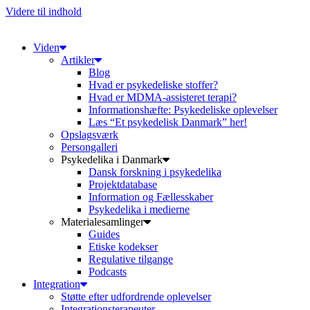
Videre til indhold
Viden
Artikler
Blog
Hvad er psykedeliske stoffer?
Hvad er MDMA-assisteret terapi?
Informationshæfte: Psykedeliske oplevelser
Læs “Et psykedelisk Danmark” her!
Opslagsværk
Persongalleri
Psykedelika i Danmark
Dansk forskning i psykedelika
Projektdatabase
Information og Fællesskaber
Psykedelika i medierne
Materialesamlinger
Guides
Etiske kodekser
Regulative tilgange
Podcasts
Integration
Støtte efter udfordrende oplevelser
Integrationsterapeuter