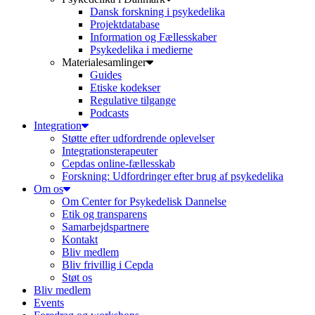
Dansk forskning i psykedelika
Projektdatabase
Information og Fællesskaber
Psykedelika i medierne
Materialesamlinger
Guides
Etiske kodekser
Regulative tilgange
Podcasts
Integration
Støtte efter udfordrende oplevelser
Integrationsterapeuter
Cepdas online-fællesskab
Forskning: Udfordringer efter brug af psykedelika
Om os
Om Center for Psykedelisk Dannelse
Etik og transparens
Samarbejdspartnere
Kontakt
Bliv medlem
Bliv frivillig i Cepda
Støt os
Bliv medlem
Events