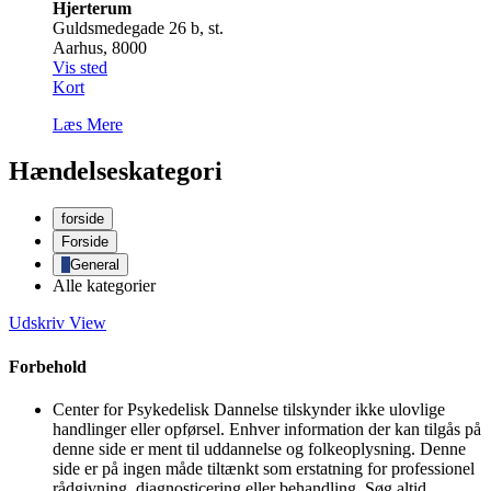
Hjerterum
Guldsmedegade 26 b, st.
Aarhus
,
8000
Vis sted
Hjerterum
Kort
Læs Mere
Hændelseskategori
forside
Forside
General
Alle kategorier
Udskriv
View
Forbehold
Center for Psykedelisk Dannelse tilskynder ikke ulovlige
handlinger eller opførsel. Enhver information der kan tilgås på
denne side er ment til uddannelse og folkeoplysning. Denne
side er på ingen måde tiltænkt som erstatning for professionel
rådgivning, diagnosticering eller behandling. Søg altid