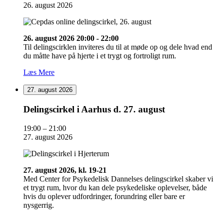
26.
26. august 2026
august
26. august 2026 20:00 - 22:00
Til delingscirklen inviteres du til at møde op og dele hvad end
du måtte have på hjerte i et trygt og fortroligt rum.
Læs Mere
27. august 2026
Delingscirkel
Delingscirkel i Aarhus d. 27. august
i
Aarhus
19:00
–
21:00
d.
27. august 2026
27.
august
27. august 2026, kl. 19-21
Med Center for Psykedelisk Dannelses delingscirkel skaber vi
et trygt rum, hvor du kan dele psykedeliske oplevelser, både
hvis du oplever udfordringer, forundring eller bare er
nysgerrig.