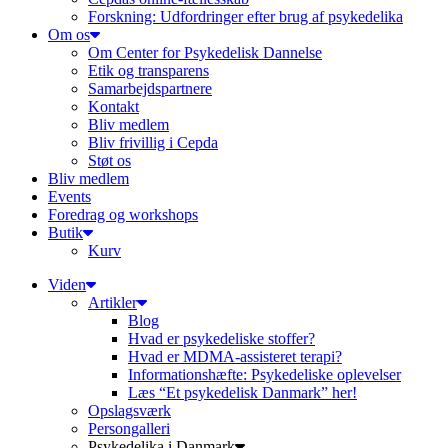
Forskning: Udfordringer efter brug af psykedelika
Om os
Om Center for Psykedelisk Dannelse
Etik og transparens
Samarbejdspartnere
Kontakt
Bliv medlem
Bliv frivillig i Cepda
Støt os
Bliv medlem
Events
Foredrag og workshops
Butik
Kurv
Viden
Artikler
Blog
Hvad er psykedeliske stoffer?
Hvad er MDMA-assisteret terapi?
Informationshæfte: Psykedeliske oplevelser
Læs “Et psykedelisk Danmark” her!
Opslagsværk
Persongalleri
Psykedelika i Danmark