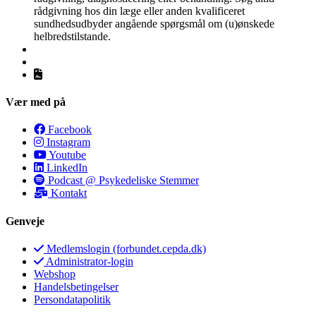
rådgivning hos din læge eller anden kvalificeret
sundhedsudbyder angående spørgsmål om (u)ønskede
helbredstilstande.
Vær med på
Facebook
Instagram
Youtube
LinkedIn
Podcast @ Psykedeliske Stemmer
Kontakt
Genveje
Medlemslogin (forbundet.cepda.dk)
Administrator-login
Webshop
Handelsbetingelser
Persondatapolitik