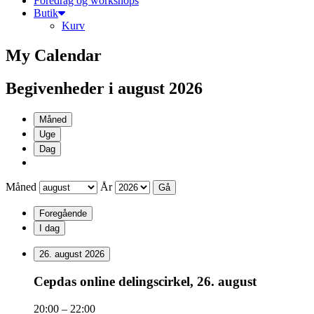
Foredrag og workshops
Butik
Kurv
My Calendar
Begivenheder i august 2026
Måned
Uge
Dag
Måned
År
Foregående
I dag
26. august 2026
Cepdas
Cepdas online delingscirkel, 26. august
online
delingscirkel,
20:00
–
22:00