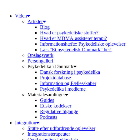
Videre
til
Viden
indhold
Artikler
Blog
Hvad er psykedeliske stoffer?
Hvad er MDMA-assisteret terapi?
Informationshæfte: Psykedeliske oplevelser
Læs “Et psykedelisk Danmark” her!
Opslagsværk
Persongalleri
Psykedelika i Danmark
Dansk forskning i psykedelika
Projektdatabase
Information og Fællesskaber
Psykedelika i medierne
Materialesamlinger
Guides
Etiske kodekser
Regulative tilgange
Podcasts
Integration
Støtte efter udfordrende oplevelser
Integrationsterapeuter
Cepdas online-fællesskab