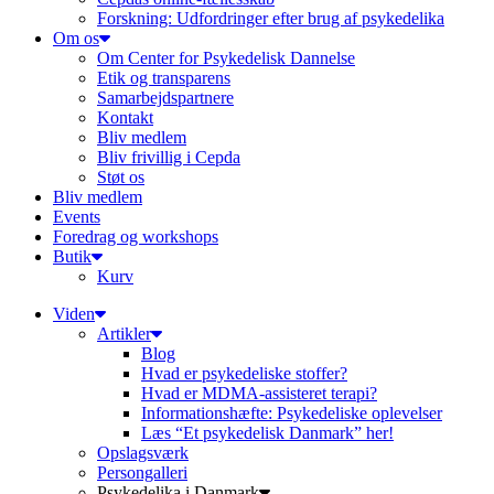
Forskning: Udfordringer efter brug af psykedelika
Om os
Om Center for Psykedelisk Dannelse
Etik og transparens
Samarbejdspartnere
Kontakt
Bliv medlem
Bliv frivillig i Cepda
Støt os
Bliv medlem
Events
Foredrag og workshops
Butik
Kurv
Viden
Artikler
Blog
Hvad er psykedeliske stoffer?
Hvad er MDMA-assisteret terapi?
Informationshæfte: Psykedeliske oplevelser
Læs “Et psykedelisk Danmark” her!
Opslagsværk
Persongalleri
Psykedelika i Danmark