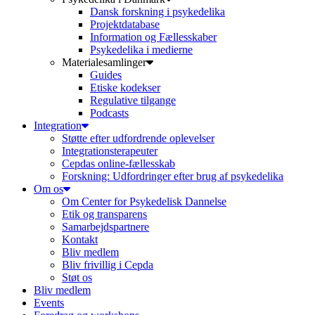
Dansk forskning i psykedelika
Projektdatabase
Information og Fællesskaber
Psykedelika i medierne
Materialesamlinger
Guides
Etiske kodekser
Regulative tilgange
Podcasts
Integration
Støtte efter udfordrende oplevelser
Integrationsterapeuter
Cepdas online-fællesskab
Forskning: Udfordringer efter brug af psykedelika
Om os
Om Center for Psykedelisk Dannelse
Etik og transparens
Samarbejdspartnere
Kontakt
Bliv medlem
Bliv frivillig i Cepda
Støt os
Bliv medlem
Events