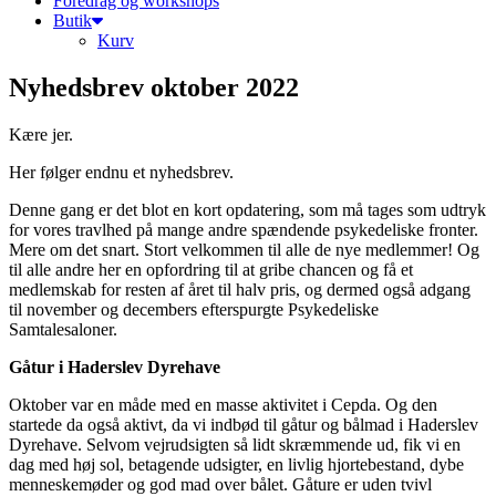
Foredrag og workshops
Butik
Kurv
Nyhedsbrev oktober 2022
Kære jer.
Her følger endnu et nyhedsbrev.
Denne gang er det blot en kort opdatering, som må tages som udtryk
for vores travlhed på mange andre spændende psykedeliske fronter.
Mere om det snart. Stort velkommen til alle de nye medlemmer! Og
til alle andre her en opfordring til at gribe chancen og få et
medlemskab for resten af året til halv pris, og dermed også adgang
til november og decembers efterspurgte Psykedeliske
Samtalesaloner.
Gåtur i Haderslev Dyrehave
Oktober var en måde med en masse aktivitet i Cepda. Og den
startede da også aktivt, da vi indbød til gåtur og bålmad i Haderslev
Dyrehave. Selvom vejrudsigten så lidt skræmmende ud, fik vi en
dag med høj sol, betagende udsigter, en livlig hjortebestand, dybe
menneskemøder og god mad over bålet. Gåture er uden tvivl