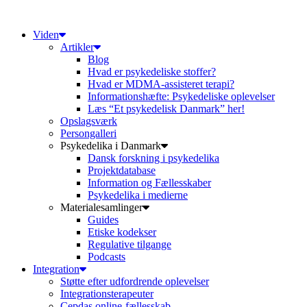
Videre
til
Viden
indhold
Artikler
Blog
Hvad er psykedeliske stoffer?
Hvad er MDMA-assisteret terapi?
Informationshæfte: Psykedeliske oplevelser
Læs “Et psykedelisk Danmark” her!
Opslagsværk
Persongalleri
Psykedelika i Danmark
Dansk forskning i psykedelika
Projektdatabase
Information og Fællesskaber
Psykedelika i medierne
Materialesamlinger
Guides
Etiske kodekser
Regulative tilgange
Podcasts
Integration
Støtte efter udfordrende oplevelser
Integrationsterapeuter
Cepdas online-fællesskab