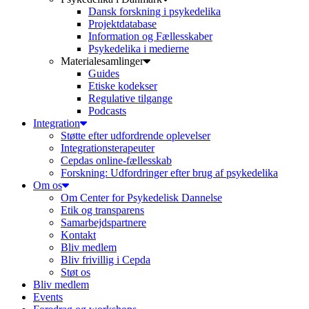
Dansk forskning i psykedelika
Projektdatabase
Information og Fællesskaber
Psykedelika i medierne
Materialesamlinger
Guides
Etiske kodekser
Regulative tilgange
Podcasts
Integration
Støtte efter udfordrende oplevelser
Integrationsterapeuter
Cepdas online-fællesskab
Forskning: Udfordringer efter brug af psykedelika
Om os
Om Center for Psykedelisk Dannelse
Etik og transparens
Samarbejdspartnere
Kontakt
Bliv medlem
Bliv frivillig i Cepda
Støt os
Bliv medlem
Events