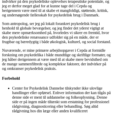
indvirker på den psykedeliske oplevelses terapeutiske potentiale, og
jeg er derfor meget glad for at kunne tage del i Cepda og
herigennem være med til at skabe et mangfoldigt, støttende, kritisk,
og undersøgende fællesskab for psykedelisk brug i Danmark.
Som antropolog, ser jeg på lokalt forankret psykedelisk brug i
henhold til globale bevægelser, og jeg finder det yderst vigtigt at
skabe mere opmærksomhed på, hvorledes vi sikrer en fremtid, hvor
den psykedeliske renæssance udfolder sig på en måde, der er
frugtbar og bæredygtig i både økologisk, kulturel, og social forstand.
Nuværende, er mine primære arbejdsopgaver i Cepda at formidle
forskning om psykedelika i både mundtlige og skriftlige formater, og
jeg håber derigennem at være med til at skabe mere bevidsthed om
de mange sammenfiltrede og komplekse faktorer, der indvirker på
og omkranser psykedelisk praksis.
Forbehold
Center for Psykedelisk Dannelse tilskynder ikke ulovlige
handlinger eller opførsel. Enhver information der kan tilgås på
denne side er ment til uddannelse og folkeoplysning. Denne
side er på ingen måde tiltænkt som erstatning for professionel
rådgivning, diagnosticering eller behandling. Søg altid
rådgivning hos din læge eller anden kvalificeret