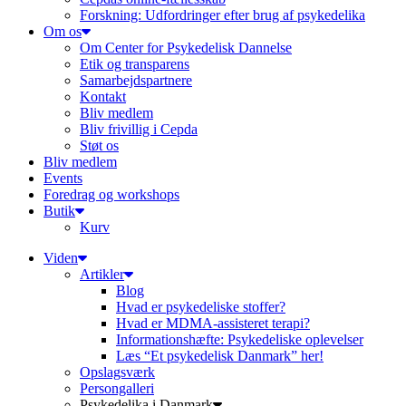
Forskning: Udfordringer efter brug af psykedelika
Om os
Om Center for Psykedelisk Dannelse
Etik og transparens
Samarbejdspartnere
Kontakt
Bliv medlem
Bliv frivillig i Cepda
Støt os
Bliv medlem
Events
Foredrag og workshops
Butik
Kurv
Viden
Artikler
Blog
Hvad er psykedeliske stoffer?
Hvad er MDMA-assisteret terapi?
Informationshæfte: Psykedeliske oplevelser
Læs “Et psykedelisk Danmark” her!
Opslagsværk
Persongalleri
Psykedelika i Danmark