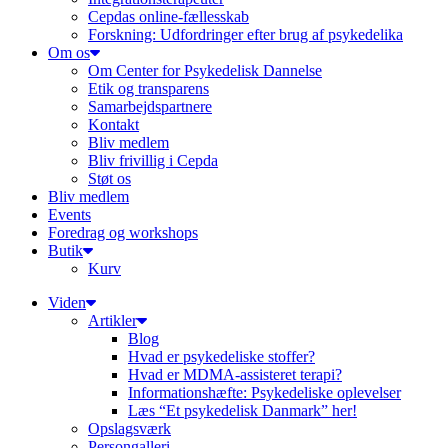
Cepdas online-fællesskab
Forskning: Udfordringer efter brug af psykedelika
Om os
Om Center for Psykedelisk Dannelse
Etik og transparens
Samarbejdspartnere
Kontakt
Bliv medlem
Bliv frivillig i Cepda
Støt os
Bliv medlem
Events
Foredrag og workshops
Butik
Kurv
Viden
Artikler
Blog
Hvad er psykedeliske stoffer?
Hvad er MDMA-assisteret terapi?
Informationshæfte: Psykedeliske oplevelser
Læs “Et psykedelisk Danmark” her!
Opslagsværk
Persongalleri