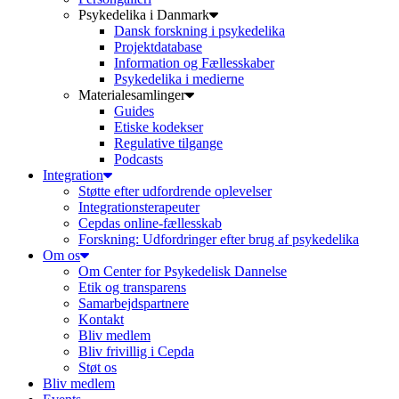
Psykedelika i Danmark
Dansk forskning i psykedelika
Projektdatabase
Information og Fællesskaber
Psykedelika i medierne
Materialesamlinger
Guides
Etiske kodekser
Regulative tilgange
Podcasts
Integration
Støtte efter udfordrende oplevelser
Integrationsterapeuter
Cepdas online-fællesskab
Forskning: Udfordringer efter brug af psykedelika
Om os
Om Center for Psykedelisk Dannelse
Etik og transparens
Samarbejdspartnere
Kontakt
Bliv medlem
Bliv frivillig i Cepda
Støt os
Bliv medlem