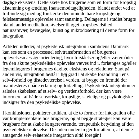
daglige eksistens. Dette skete hos brugerne som en form for kropslig
afstemning og ændring i sansemodtageligheden, blandt andet ved at
forbinde sig med og forstærke den umiddelbare kropslige og
følelsesmæssige oplevelse samt sansning. Deltagerne i studiet brugte
blandt andet meditation, øvelser til øget kropsbevidsthed,
natursamvær, bevægelse, kunst og mikrodosering til denne form for
integration.
Artiklen udleder, at psykedelisk integration i samtidens Danmark
kan ses som en processuel selvtransformation af brugernes
oplevelsesmæssige orientering, hvor forståelser og/eller væremåder
fra den akutte psykedeliske oplevelse væves ind i, forlænges og/eller
legemliggøres i brugernes daglige eksistens og relationer. Sagt på
anden vis, integration består i høj grad i at skabe forandring i ens
selv-forhold og tilstedeværelse i verden, at bygge en fremtid der
manifesteres i både erfaring og fortælling. Psykedelisk integration er
således skabelsen af et selv- og verdensforhold, der kan være
informeret af både sensoriske, kropslige, sjælelige og psykologiske
indsigter fra den psykedeliske oplevelse.
I konklusionen pointerer artiklen, at de to former for integration ofte
var komplementære hos brugerne, og at begge strategier kan være
brugbare for at skabe længerevarende, terapeutisk betydning af den
psykedeliske oplevelse. Desuden understreger forfatteren, at denne
antagende selv-relaterede integration altid foregår i