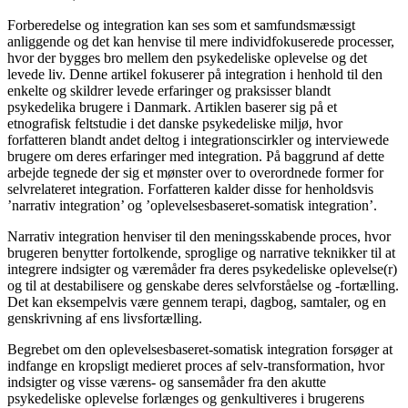
Forberedelse og integration kan ses som et samfundsmæssigt
anliggende og det kan henvise til mere individfokuserede processer,
hvor der bygges bro mellem den psykedeliske oplevelse og det
levede liv. Denne artikel fokuserer på integration i henhold til den
enkelte og skildrer levede erfaringer og praksisser blandt
psykedelika brugere i Danmark. Artiklen baserer sig på et
etnografisk feltstudie i det danske psykedeliske miljø, hvor
forfatteren blandt andet deltog i integrationscirkler og interviewede
brugere om deres erfaringer med integration. På baggrund af dette
arbejde tegnede der sig et mønster over to overordnede former for
selvrelateret integration. Forfatteren kalder disse for henholdsvis
’narrativ integration’ og ’oplevelsesbaseret-somatisk integration’.
Narrativ integration henviser til den meningsskabende proces, hvor
brugeren benytter fortolkende, sproglige og narrative teknikker til at
integrere indsigter og væremåder fra deres psykedeliske oplevelse(r)
og til at destabilisere og genskabe deres selvforståelse og -fortælling.
Det kan eksempelvis være gennem terapi, dagbog, samtaler, og en
genskrivning af ens livsfortælling.
Begrebet om den oplevelsesbaseret-somatisk integration forsøger at
indfange en kropsligt medieret proces af selv-transformation, hvor
indsigter og visse værens- og sansemåder fra den akutte
psykedeliske oplevelse forlænges og genkultiveres i brugerens