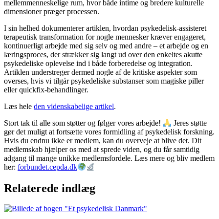
mellemmenneskelige rum, hvor både intime og bredere kulturelle
dimensioner præger processen.
I sin helhed dokumenterer artiklen, hvordan psykedelisk-assisteret
terapeutisk transformation for nogle mennesker kræver engageret,
kontinuerligt arbejde med sig selv og med andre – et arbejde og en
læringsproces, der strækker sig langt ud over den enkeltes akutte
psykedeliske oplevelse ind i både forberedelse og integration.
Artiklen understreger dermed nogle af de kritiske aspekter som
overses, hvis vi tilgår psykedeliske substanser som magiske piller
eller quickfix-behandlinger.
Læs hele
den videnskabelige artikel
.
Stort tak til alle som støtter og følger vores arbejde!
Jeres støtte
gør det muligt at fortsætte vores formidling af psykedelisk forskning.
Hvis du endnu ikke er medlem, kan du overveje at blive det. Dit
medlemskab hjælper os med at sprede viden, og du får samtidig
adgang til mange unikke medlemsfordele. Læs mere og bliv medlem
her:
forbundet.cepda.dk
Relaterede indlæg