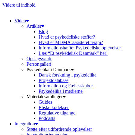
Videre til indhold
Viden
Artikler
Blog
Hvad er psykedeliske stoffer?
Hvad er MDMA-assisteret terapi?
Informationshæfte: Psykedeliske oplevelser
Læs “Et psykedelisk Danmark” her!
Opslagsværk
Persongalleri
Psykedelika i Danmark
Dansk forskning i psykedelika
Projektdatabase
Information og Fællesskaber
Psykedelika i medierne
Materialesamlinger
Guides
Etiske kodekser
Regulative tilgange
Podcasts
Integration
Støtte efter udfordrende oplevelser
Integrationsterapeuter