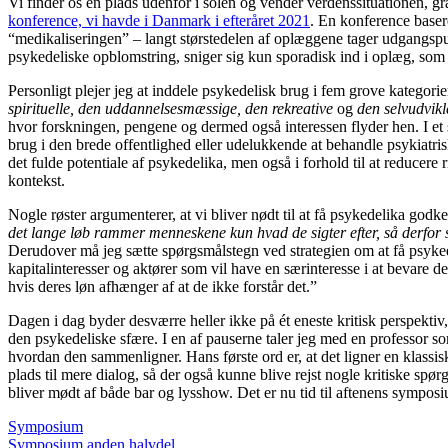
Vi finder os en plads udenfor i solen og vender verdenssituationen, 
konference, vi havde i Danmark i efteråret 2021
. En konference basere
“medikaliseringen” – langt størstedelen af oplæggene tager udgangspunkt
psykedeliske opblomstring, sniger sig kun sporadisk ind i oplæg, som 
Personligt plejer jeg at inddele psykedelisk brug i fem grove kategorie
spirituelle, den uddannelsesmæssige, den rekreative
og
den selvudvik
hvor forskningen, pengene og dermed også interessen flyder hen. I et s
brug i den brede offentlighed eller udelukkende at behandle psykiatris
det fulde potentiale af psykedelika, men også i forhold til at reducer
kontekst.
Nogle røster argumenterer, at vi bliver nødt til at få psykedelika god
det lange løb rammer menneskene kun hvad de sigter efter, så derfor sk
Derudover må jeg sætte spørgsmålstegn ved strategien om at få psykede
kapitalinteresser og aktører som vil have en særinteresse i at bevare 
hvis deres løn afhænger af at de ikke forstår det.”
Dagen i dag byder desværre heller ikke på ét eneste kritisk perspektiv
den psykedeliske sfære. I en af pauserne taler jeg med en professor so
hvordan den sammenligner. Hans første ord er, at det ligner en klassis
plads til mere dialog, så der også kunne blive rejst nogle kritiske spø
bliver mødt af både bar og lysshow. Det er nu tid til aftenens sympos
Symposium
Symposium anden halvdel