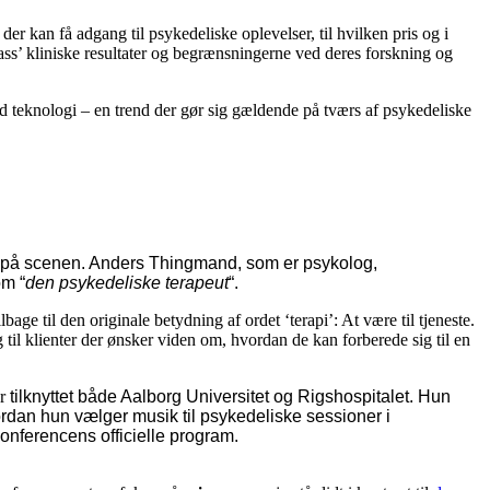
r kan få adgang til psykedeliske oplevelser, til hvilken pris og i
pass’ kliniske resultater og begrænsningerne ved deres forskning og
med teknologi – en trend der gør sig gældende på tværs af psykedeliske
ker på scenen. Anders Thingmand, som er psykolog,
om “
den psykedeliske terapeut
“.
bage til den originale betydning af ordet ‘terapi’: At være til tjeneste.
il klienter der ønsker viden om, hvordan de kan forberede sig til en
r
tilknyttet både Aalborg Universitet og Rigshospitalet
. Hun
ordan hun vælger musik til psykedeliske sessioner i
onferencens officielle program.