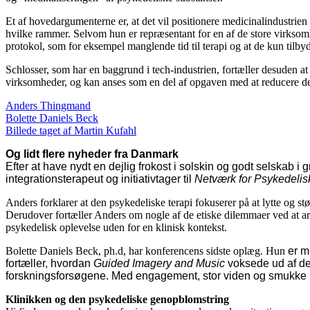
Et af hovedargumenterne er, at det vil positionere medicinalindustrien
hvilke rammer. Selvom hun er repræsentant for en af de store virksomhe
protokol, som for eksempel manglende tid til terapi og at de kun tilby
Schlosser, som har en baggrund i tech-industrien, fortæller desuden at
virksomheder, og kan anses som en del af opgaven med at reducere de
Anders Thingmand
Bolette Daniels Beck
Billede taget af Martin Kufahl
Og lidt flere nyheder fra Danmark
Efter at have nydt en dejlig frokost i solskin og godt selskab
integrationsterapeut og initiativtager til
Netværk for Psykedelis
Anders forklarer at den psykedeliske terapi fokuserer på at lytte og støt
Derudover fortæller Anders om nogle af de etiske dilemmaer ved at arb
psykedelisk oplevelse uden for en klinisk kontekst.
Bolette Daniels Beck, ph.d, har konferencens sidste oplæg. Hun
er m
fortæller, hvordan
Guided Imagery and Music
voksede ud af den
forskningsforsøgene. Med engagement, stor viden og smukke mu
Klinikken og den psykedeliske genopblomstring