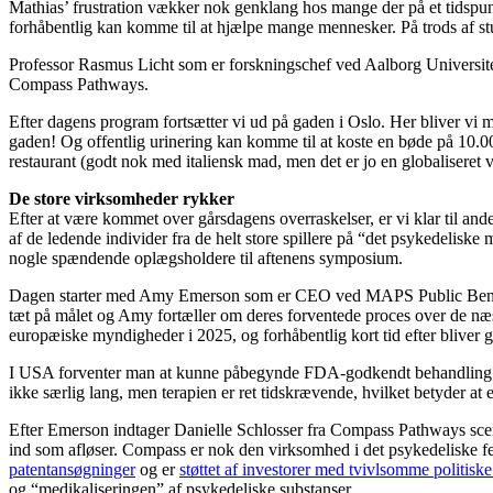
Mathias’ frustration vækker nok genklang hos mange der på et tidspunk
forhåbentlig kan komme til at hjælpe mange mennesker. På trods af s
Professor Rasmus Licht som er forskningschef ved Aalborg Universitet
Compass Pathways.
Efter dagens program fortsætter vi ud på gaden i Oslo. Her bliver vi
gaden! Og offentlig urinering kan komme til at koste en bøde på 10.00
restaurant (godt nok med italiensk mad, men det er jo en globaliseret 
De store virksomheder rykker
Efter at være kommet over gårsdagens overraskelser, er vi klar til a
af de ledende individer fra de helt store spillere på “det psykedel
nogle spændende oplægsholdere til aftenens symposium.
Dagen starter med Amy Emerson som er CEO ved MAPS Public Benefit 
tæt på målet og Amy fortæller om deres forventede proces over de næs
europæiske myndigheder i 2025, og forhåbentlig kort tid efter bliver 
I USA forventer man at kunne påbegynde FDA-godkendt behandling i 20
ikke særlig lang, men terapien er ret tidskrævende, hvilket betyder at
Efter Emerson indtager Danielle Schlosser fra Compass Pathways scen
ind som afløser. Compass er nok den virksomhed i det psykedeliske felt
patentansøgninger
og er
støttet af investorer med tvivlsomme politiske
og “medikaliseringen” af psykedeliske substanser.