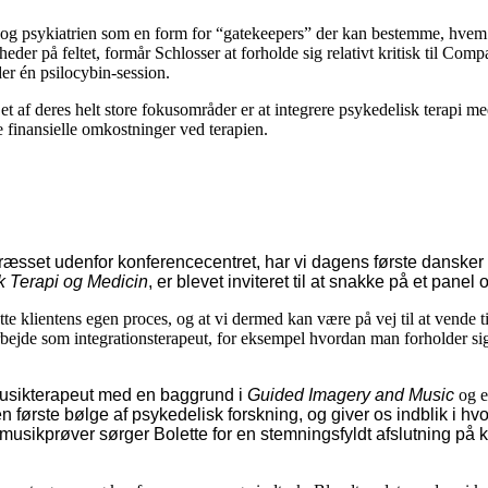
 og psykiatrien som en form for “gatekeepers” der kan bestemme, hvem de
der på feltet, formår Schlosser at forholde sig relativt kritisk til Com
der én psilocybin-session.
 et af deres helt store fokusområder er at integrere psykedelisk terapi 
 finansielle omkostninger ved terapien.
 i græsset udenfor konferencecentret, har vi dagens første dans
k Terapi og Medicin
, er blevet inviteret til at snakke på et panel 
te klientens egen proces, og at vi dermed kan være på vej til at vende til
ejde som integrationsterapeut, for eksempel hvordan man forholder sig t
usikterapeut med en baggrund i
Guided Imagery and Music
og e
 første bølge af psykedelisk forskning, og giver os indblik i hv
sikprøver sørger Bolette for en stemningsfyldt afslutning på k