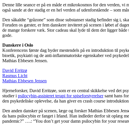
Denne lille seance er på en måde et mikrokosmos for den verden, vi med
også sande at der stadig er en hel verden af udenforstående – som måsk
Den såkaldte “gråzone” som disse substanser stadig befinder sig i, sk
Foruden os gæster, er fem danskere inviteret på scenen i løbet af dage
de mange forskere væk. Stor cadeau skal lyde til dem der ligger både 
gode.
Danskere i Oslo
Konferencens første dag byder mestendels på en introduktion til psyk
bioetik, psykiatri og de anti-inflammatoriske egenskaber ved psyked
Mathias Ebbesen Jensen.
David Erritzø
Rasmus Licht
Mathias Ebbesen Jensen
Hjerneforsker, David Erritzøe, som er en central skikkelse ved det ps
studier i
psilocybin-assisteret terapi for spiseforstyrrelser
samt hans fors
den psykedeliske oplevelse, da han giver en crash course introduktion
Den anden dansker på scenen, læge og forsker Mathias Ebbesen Jensen f
da hans psilocybin er fanget i Irland. Han indleder derfor sit oplæg 
pandemic?” ….: “You don’t get your damn psilocybin for your researc