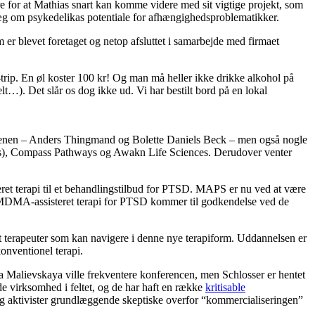
e for at Mathias snart kan komme videre med sit vigtige projekt, som
læg om psykedelikas potentiale for afhængighedsproblematikker.
m er blevet foretaget og netop afsluttet i samarbejde med firmaet
rip. En øl koster 100 kr! Og man må heller ikke drikke alkohol på
t…). Det slår os dog ikke ud. Vi har bestilt bord på en lokal
å scenen – Anders Thingmand og Bolette Daniels Beck – men også nogle
udies), Compass Pathways og Awakn Life Sciences. Derudover venter
 terapi til et behandlingstilbud for PTSD. MAPS er nu ved at være
 at MDMA-assisteret terapi for PTSD kommer til godkendelse ved de
t terapeuter som kan navigere i denne nye terapiform. Uddannelsen er
konventionel terapi.
 Malievskaya ville frekventere konferencen, men Schlosser er hentet
de virksomhed i feltet, og de har haft en række
kritisable
 aktivister grundlæggende skeptiske overfor “kommercialiseringen”