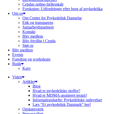
Cepdas online-fællesskab
Forskning: Udfordringer efter brug af psykedelika
Om os
Om Center for Psykedelisk Dannelse
Etik og transparens
Samarbejdspartnere
Kontakt
Bliv medlem
Bliv frivillig i Cepda
Støt os
Bliv medlem
Events
Foredrag og workshops
Butik
Kurv
Viden
Artikler
Blog
Hvad er psykedeliske stoffer?
Hvad er MDMA-assisteret terapi?
Informationshæfte: Psykedeliske oplevelser
Læs “Et psykedelisk Danmark” her!
Opslagsværk
Persongalleri