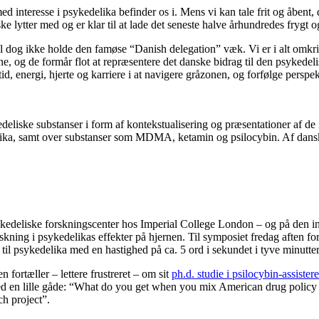
 interesse i psykedelika befinder os i. Mens vi kan tale frit og åbent, 
e lytter med og er klar til at lade det seneste halve århundredes frygt o
al dog ikke holde den famøse “Danish delegation” væk. Vi er i alt omkr
ne, og de formår flot at repræsentere det danske bidrag til den psykedel
tid, energi, hjerte og karriere i at navigere gråzonen, og forfølge pe
edeliske substanser i form af kontekstualisering og præsentationer af 
elika, samt over substanser som MDMA, ketamin og psilocybin. Af dansk
ykedeliske forskningscenter hos Imperial College London – og på den int
kning i psykedelikas effekter på hjernen. Til symposiet fredag aften fo
 til psykedelika med en hastighed på ca. 5 ord i sekundet i tyve minutt
ortæller – lettere frustreret – om sit
ph.d. studie i psilocybin-assiste
med en lille gåde: “What do you get when you mix American drug policy l
h project”.