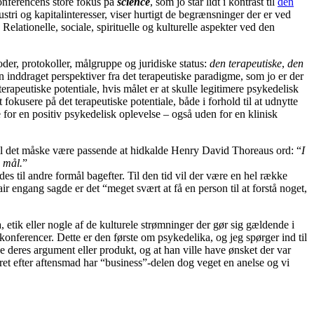
onferencens store fokus på
science
, som jo står lidt i kontrast til
den
stri og kapitalinteresser, viser hurtigt de begrænsninger der er ved
Relationelle, sociale, spirituelle og kulturelle aspekter ved den
oder, protokoller, målgruppe og juridiske status:
den terapeutiske
,
den
n inddraget perspektiver fra det terapeutiske paradigme, som jo er der
rapeutiske potentiale, hvis målet er at skulle legitimere psykedelisk
kusere på det terapeutiske potentiale, både i forhold til at udnytte
 for en positiv psykedelisk oplevelse – også uden for en klinisk
r vil det måske være passende at hidkalde Henry David Thoreaus ord: “
I
e mål.
”
s til andre formål bagefter. Til den tid vil der være en hel række
r engang sagde er det “meget svært at få en person til at forstå noget,
 etik eller nogle af de kulturele strømninger der gør sig gældende i
konferencer. Dette er den første om psykedelika, og jeg spørger ind til
e deres argument eller produkt, og at han ville have ønsket der var
tret efter aftensmad har “business”-delen dog veget en anelse og vi