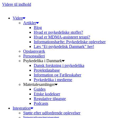
Videre til indhold
Viden
Artikler
Blog
Hvad er psykedeliske stoffer?
Hvad er MDMA-assisteret terapi?
Informationshæfte: Psykedeliske oplevelser
Læs “Et psykedelisk Danmark” her!
Opslagsværk
Persongalleri
Psykedelika i Danmark
Dansk forskning i psykedelika
Projektdatabase
Information og Fællesskaber
Psykedelika i medierne
Materialesamlinger
Guides
Etiske kodekser
Regulative tilgange
Podcasts
Integration
Støtte efter udfordrende oplevelser
Integrationsterapeuter