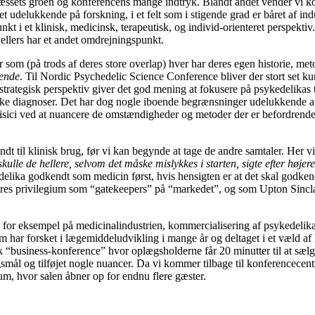
græssets groen og konferencens mange indtryk. Blandt andet vender vi k
t udelukkende på forskning, i et felt som i stigende grad er båret af indu
 i et klinisk, medicinsk, terapeutisk, og individ-orienteret perspektiv. 
ellers har et andet omdrejningspunkt.
r som (på trods af deres store overlap) hver har deres egen historie, met
lende
. Til Nordic Psychedelic Science Conference bliver der stort set ku
trategisk perspektiv giver det god mening at fokusere på psykedelikas te
ke diagnoser. Det har dog nogle iboende begrænsninger udelukkende at fo
e risici ved at nuancere de omstændigheder og metoder der er befordrende
kendt til klinisk brug, før vi kan begynde at tage de andre samtaler. He
ulle de hellere, selvom det måske mislykkes i starten, sigte efter højer
lika godkendt som medicin først, hvis hensigten er at det skal godkende
deres privilegium som “gatekeepers” på “markedet”, og som Upton Sinclai
, for eksempel på medicinalindustrien, kommercialisering af psykedelika,
m har forsket i lægemiddeludvikling i mange år og deltaget i et væld af 
k “business-konference” hvor oplægsholderne får 20 minutter til at sælg
rgsmål og tilføjet nogle nuancer. Da vi kommer tilbage til konferencecen
ium, hvor salen åbner op for endnu flere gæster.