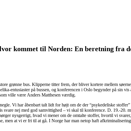
lvor kommet til Norden: En beretning fra de
tore grønne bus. Klipperne titter frem, der bliver kortere mellem søern
lika-entusiaster på bussen, og konferencen i Oslo begynder på sin vis al
 som ville være Anders Matthesen værdig.
negle. Vi har åbenbart talt lidt for højt om de der “psykedeliske stoffer” 
s svare nej med god samvittighed – vi skal til konference. D. 19.-20. 
ørger nysgerrigt, hvad vi mener om de omtalte stoffer, hvortil vi svarer, a
ne, men at vi er fri til at gå. I Norge har man netop haft afkriminalisering