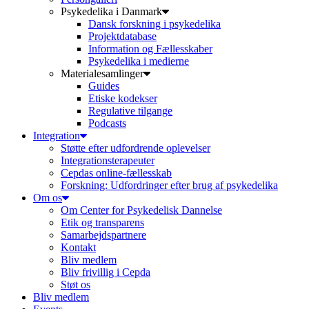
Psykedelika i Danmark
Dansk forskning i psykedelika
Projektdatabase
Information og Fællesskaber
Psykedelika i medierne
Materialesamlinger
Guides
Etiske kodekser
Regulative tilgange
Podcasts
Integration
Støtte efter udfordrende oplevelser
Integrationsterapeuter
Cepdas online-fællesskab
Forskning: Udfordringer efter brug af psykedelika
Om os
Om Center for Psykedelisk Dannelse
Etik og transparens
Samarbejdspartnere
Kontakt
Bliv medlem
Bliv frivillig i Cepda
Støt os
Bliv medlem