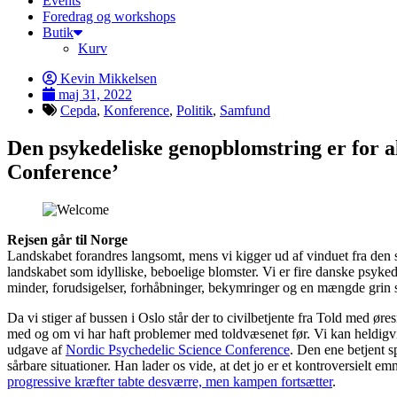
Events
Foredrag og workshops
Butik
Kurv
Kevin Mikkelsen
maj 31, 2022
Cepda
,
Konference
,
Politik
,
Samfund
Den psykedeliske genopblomstring er for a
Conference’
Rejsen går til Norge
Landskabet forandres langsomt, mens vi kigger ud af vinduet fra den s
landskabet som idylliske, beboelige blomster. Vi er fire danske psykede
minder, forudsigelser, forhåbninger, bekymringer og en mængde grin
Da vi stiger af bussen i Oslo står der to civilbetjente fra Told med øres
med og om vi har haft problemer med toldvæsenet før. Vi kan heldigvi
udgave af
Nordic Psychedelic Science Conference
. Den ene betjent sp
sårbare situationer. Han lader os vide, at det jo er et kontroversielt em
progressive kræfter tabte desværre, men kampen fortsætter
.