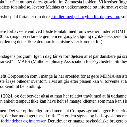
t har fået nuppet deres growkit fra Zamnesia i tolden. Vi krydser fingr
tudiets forsinkelse, leverer Mathias et vedkommende og informativt op
shospital fortæller om deres
studier med psilocybin for depression
, so
 mere forbavsede end ved første kontakt med rumvæsener under et DMT-t
0 kr. (noget vi erfarede gennem en google søgning og ikke eksperientiel
verden og det er ikke den norske cuisine vi er kommet for).
ndendagens program. Igen i dag får vi fornøjelsen af et par danskere p
iske marked” – MAPS (Multidisciplinary Association for Psychedelic St
Corporation som i mange år har arbejdet for at gøre MDMA-assisteret
te år (se billeder ovenfor). Hvis alt går efter planen kan vi forvente
godkendt til behandling.
24, og det betyder altså at man har relativt travlt med at få uddanne
 en enkelt terapeut ikke kan have helt så mange klienter, som man kan i 
en. Det var oprindeligt proklameret at Compass-grundlægger Ecaterina
, der har modtaget mest kritik. Det er den største og bedst-positionere
 forbindelser og interesser.
Derudover er mange psykedeliske brugere og