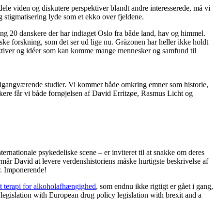
dele viden og diskutere perspektiver blandt andre interesserede, må vi
g stigmatisering lyde som et ekko over fjeldene.
ing 20 danskere der har indtaget Oslo fra både land, hav og himmel.
iske forskning, som det ser ud lige nu. Gråzonen har heller ikke holdt
rspektiver og idéer som kan komme mange mennesker og samfund til
de igangværende studier. Vi kommer både omkring emner som historie,
ere får vi både fornøjelsen af David Erritzøe, Rasmus Licht og
ernationale psykedeliske scene – er inviteret til at snakke om deres
rmår David at levere verdenshistoriens måske hurtigste beskrivelse af
er. Imponerende!
ret terapi for alkoholafhængighed
, som endnu ikke rigtigt er gået i gang,
egislation with European drug policy legislation with brexit and a