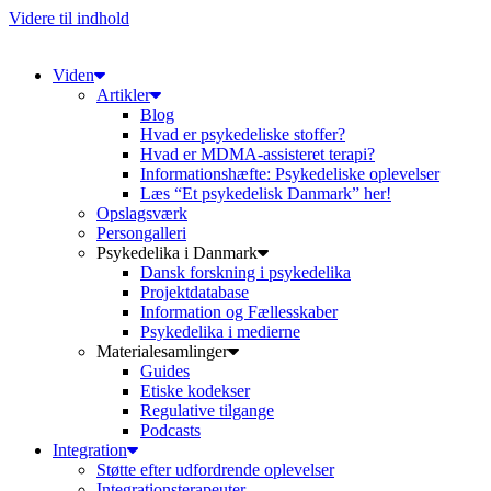
Videre til indhold
Viden
Artikler
Blog
Hvad er psykedeliske stoffer?
Hvad er MDMA-assisteret terapi?
Informationshæfte: Psykedeliske oplevelser
Læs “Et psykedelisk Danmark” her!
Opslagsværk
Persongalleri
Psykedelika i Danmark
Dansk forskning i psykedelika
Projektdatabase
Information og Fællesskaber
Psykedelika i medierne
Materialesamlinger
Guides
Etiske kodekser
Regulative tilgange
Podcasts
Integration
Støtte efter udfordrende oplevelser
Integrationsterapeuter