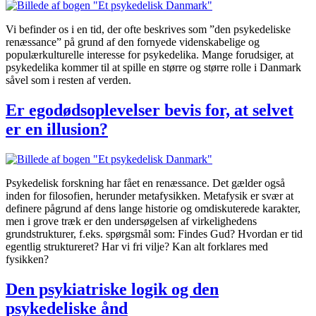
Vi befinder os i en tid, der ofte beskrives som ”den psykedeliske
renæssance” på grund af den fornyede videnskabelige og
populærkulturelle interesse for psykedelika. Mange forudsiger, at
psykedelika kommer til at spille en større og større rolle i Danmark
såvel som i resten af verden.
Er egodødsoplevelser bevis for, at selvet
er en illusion?
Psykedelisk forskning har fået en renæssance. Det gælder også
inden for filosofien, herunder metafysikken. Metafysik er svær at
definere pågrund af dens lange historie og omdiskuterede karakter,
men i grove træk er den undersøgelsen af virkelighedens
grundstrukturer, f.eks. spørgsmål som: Findes Gud? Hvordan er tid
egentlig struktureret? Har vi fri vilje? Kan alt forklares med
fysikken?
Den psykiatriske logik og den
psykedeliske ånd