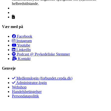
helbredstilstande.
Vær med på
Facebook
Instagram
Youtube
LinkedIn
Podcast @ Psykedeliske Stemmer
Kontakt
Genveje
Medlemslogin (forbundet.cepda.dk)
Administrator-login
Webshop
Handelsbetingelser
Persondatapolitik