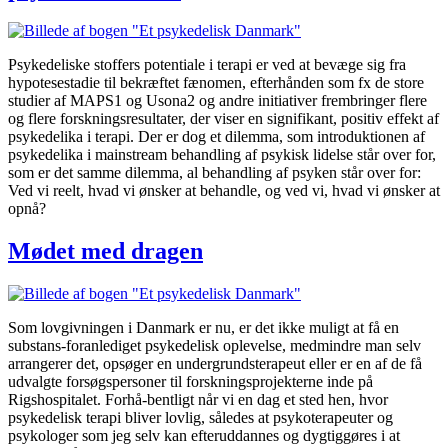
Psykedeliske stoffers potentiale i terapi er ved at bevæge sig fra
hypotesestadie til bekræftet fænomen, efterhånden som fx de store
studier af MAPS1 og Usona2 og andre initiativer frembringer flere
og flere forskningsresultater, der viser en signifikant, positiv effekt af
psykedelika i terapi. Der er dog et dilemma, som introduktionen af
psykedelika i mainstream behandling af psykisk lidelse står over for,
som er det samme dilemma, al behandling af psyken står over for:
Ved vi reelt, hvad vi ønsker at behandle, og ved vi, hvad vi ønsker at
opnå?
Mødet med dragen
Som lovgivningen i Danmark er nu, er det ikke muligt at få en
substans-foranlediget psykedelisk oplevelse, medmindre man selv
arrangerer det, opsøger en undergrundsterapeut eller er en af de få
udvalgte forsøgspersoner til forskningsprojekterne inde på
Rigshospitalet. Forhå-bentligt når vi en dag et sted hen, hvor
psykedelisk terapi bliver lovlig, således at psykoterapeuter og
psykologer som jeg selv kan efteruddannes og dygtiggøres i at