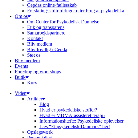
Cepdas online-fællesskab
Forskning: Udfordringer efter brug af psykedelika
Om os
Om Center for Psykedelisk Dannelse
Etik og transparens
Samarbejdspartnere
Kontakt
Bliv medlem
Bliv frivillig i Cepda
Støt os
Bliv medlem
Events
Foredrag og workshops
Butik
Kurv
Viden
Artikler
Blog
Hvad er psykedeliske stoffer?
Hvad er MDMA-assisteret terapi?
Informationshæfte: Psykedeliske oplevelser
Læs “Et psykedelisk Danmark” her!
Opslagsværk
Persongalleri