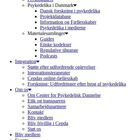
Psykedelika i Danmark
Dansk forskning i psykedelika
Projektdatabase
Information og Fællesskaber
Psykedelika i medierne
Materialesamlinger
Guides
Etiske kodekser
Regulative tilgange
Podcasts
Integration
Støtte efter udfordrende oplevelser
Integrationsterapeuter
Cepdas online-fællesskab
Forskning: Udfordringer efter brug af psykedelika
Om os
Om Center for Psykedelisk Dannelse
Etik og transparens
Samarbejdspartnere
Kontakt
Bliv medlem
Bliv frivillig i Cepda
Støt os
Bliv medlem