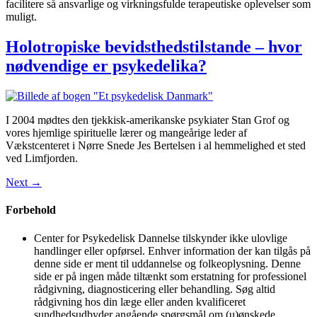
facilitere så ansvarlige og virkningsfulde terapeutiske oplevelser som
muligt.
Holotropiske bevidsthedstilstande – hvor
nødvendige er psykedelika?
I 2004 mødtes den tjekkisk-amerikanske psykiater Stan Grof og
vores hjemlige spirituelle lærer og mangeårige leder af
Vækstcenteret i Nørre Snede Jes Bertelsen i al hemmelighed et sted
ved Limfjorden.
Next
→
Forbehold
Center for Psykedelisk Dannelse tilskynder ikke ulovlige
handlinger eller opførsel. Enhver information der kan tilgås på
denne side er ment til uddannelse og folkeoplysning. Denne
side er på ingen måde tiltænkt som erstatning for professionel
rådgivning, diagnosticering eller behandling. Søg altid
rådgivning hos din læge eller anden kvalificeret
sundhedsudbyder angående spørgsmål om (u)ønskede