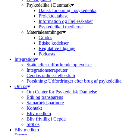
Psykedelika i Danmark
Dansk forskning i psykedelika
Projektdatabase
Information og Fællesskaber
Psykedelika i medierne
Materialesamlinger
Guides
Etiske kodekser
Regulative tilgange
Podcasts
Integration
Støtte efter udfordrende oplevelser
Integrationsterapeuter
Cepdas online-fællesskab
Forskning: Udfordringer efter brug af psykedelika
Om os
Om Center for Psykedelisk Dannelse
Etik og transparens
Samarbejdspartnere
Kontakt
Bliv medlem
Bliv frivillig i Cepda
Støt os
Bliv medlem