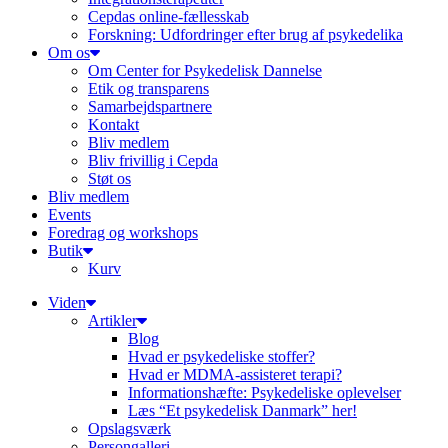
Cepdas online-fællesskab
Forskning: Udfordringer efter brug af psykedelika
Om os
Om Center for Psykedelisk Dannelse
Etik og transparens
Samarbejdspartnere
Kontakt
Bliv medlem
Bliv frivillig i Cepda
Støt os
Bliv medlem
Events
Foredrag og workshops
Butik
Kurv
Viden
Artikler
Blog
Hvad er psykedeliske stoffer?
Hvad er MDMA-assisteret terapi?
Informationshæfte: Psykedeliske oplevelser
Læs “Et psykedelisk Danmark” her!
Opslagsværk
Persongalleri