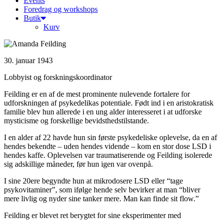
Events
Foredrag og workshops
Butik
Kurv
30. januar 1943
Lobbyist og forskningskoordinator
Feilding er en af de mest prominente nulevende fortalere for
udforskningen af psykedelikas potentiale. Født ind i en aristokratisk
familie blev hun allerede i en ung alder interesseret i at udforske
mysticisme og forskellige bevidsthedstilstande.
I en alder af 22 havde hun sin første psykedeliske oplevelse, da en af
hendes bekendte – uden hendes vidende – kom en stor dose LSD i
hendes kaffe. Oplevelsen var traumatiserende og Feilding isolerede
sig adskillige måneder, før hun igen var ovenpå.
I sine 20ere begyndte hun at mikrodosere LSD eller “tage
psykovitaminer”, som ifølge hende selv bevirker at man “bliver
mere livlig og nyder sine tanker mere. Man kan finde sit flow.”
Feilding er blevet ret berygtet for sine eksperimenter med