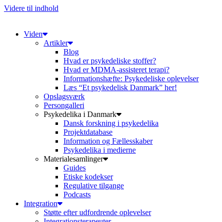
Videre til indhold
Viden
Artikler
Blog
Hvad er psykedeliske stoffer?
Hvad er MDMA-assisteret terapi?
Informationshæfte: Psykedeliske oplevelser
Læs “Et psykedelisk Danmark” her!
Opslagsværk
Persongalleri
Psykedelika i Danmark
Dansk forskning i psykedelika
Projektdatabase
Information og Fællesskaber
Psykedelika i medierne
Materialesamlinger
Guides
Etiske kodekser
Regulative tilgange
Podcasts
Integration
Støtte efter udfordrende oplevelser
Integrationsterapeuter