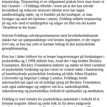
trepanering. Trepanering er en oldgammel praksis hvor man borer et
hul i kraniet – i Feildings tilfælde i troen på at det kan udvide
bevidsthed og reducere neuroser (denne teori har ingen
sundhedsfaglig støtte, og vi fraråder på det kraftigste, at man
forsøger sig med det hjemme i stuen). Feilding udførte trepanering
på sig selv med et tandlægebor og udgav en film om det kaldet
‘Heartbeat in the brain’.
Selvom Feildings selveksperimenteren med bevidsthedstilstande
måske har sat spørgsmålstegn ved hendes legitimitet, er der ingen
tvivl om, at hun har ydet et kæmpe bidrag til den psykedeliske
genopblomstring.
Hun har i årtier lobbyet for at lempe begrænsninger på forskningen i
psykedelika og I 1998 stiftede hun, hvad der i dag hedder Beckley
Foundation. Beckley Foundation initierer og støtter en bred variation
af psykedelisk forskning og har været en central støtte i finansiering
af banebrydende psykedelisk forskning på både Johns Hopkins
Universitet og Imperial College London. Feildings brede
interessefelt har også sat sit tydelige præg på Beckley Foundation,
som også undersøger og udgiver om bl.a. narkotikapolitik,
mikrodosering og psykedelikas forhold til spiritualitet og meditation.
Feilding er især fortaler for psykedelikas potentiale i forhold til at
fremme kognitiv frihed og sætte folk fri fra deres indgroede